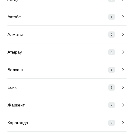
Актобе
1
Алматы
9
Атырау
3
Балхаш
1
Есик
2
Жаркент
2
Караганда
8