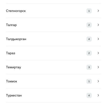
Степногорск
1
Талгар
2
Талдыкорган
4
Тараз
2
Темиртау
3
Токмок
1
Туркестан
4