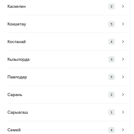
Каскелен
2
Кокшетау
5
Костанай
4
Кызылорда
3
Павлодар
5
Сарань
2
Сарыагаш
1
Семей
4