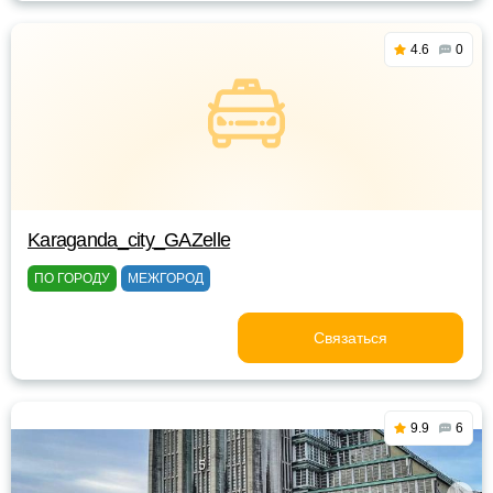
4.6
0
Karaganda_city_GAZelle
ПО ГОРОДУ
МЕЖГОРОД
Связаться
9.9
6