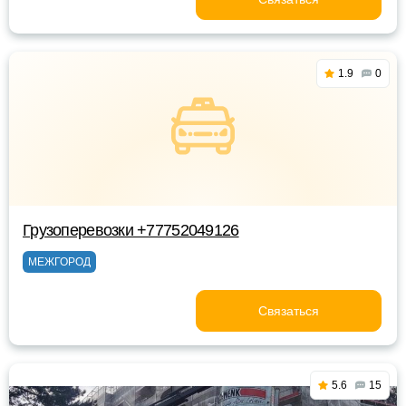
1.9
0
Грузоперевозки +77752049126
МЕЖГОРОД
Связаться
5.6
15