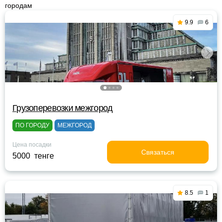
городам
9.9
6
Грузоперевозки межгород
ПО ГОРОДУ
МЕЖГОРОД
Цена посадки
Связаться
5000 тенге
8.5
1