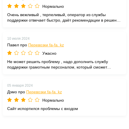
Нормально
Очень вежливый , терпеливый, оператор из службы
поддержки отвечает быстро, даёт рекомендации в решении
проблем, просьба указывать нарушения, за которые
блокируют клиентов сайта.
10 июля 2024
Павел про
Перевозки fa-fa. kz
Ужасно
Не может решить проблему , надо дополнить службу
поддержки грамотным персоналом, который сможет
помогать клиентам ,в решении вопросов ,возникших в
процессе работы на сайте
05 января 2024
Дэмо про
Перевозки fa-fa. kz
Нормально
Сайт испортился проблемы с входом