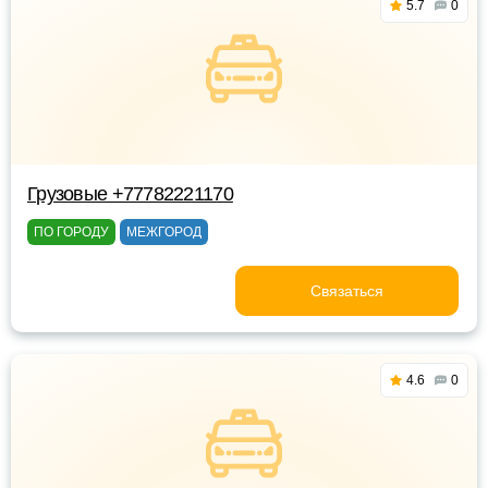
5.7
0
Грузовые +77782221170
ПО ГОРОДУ
МЕЖГОРОД
Связаться
4.6
0