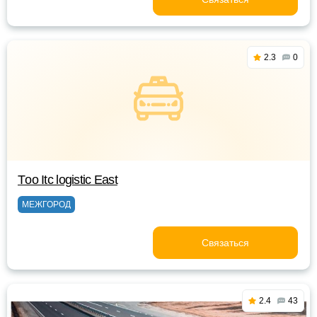
2.3
0
Тoo Itc logistic East
МЕЖГОРОД
Связаться
2.4
43