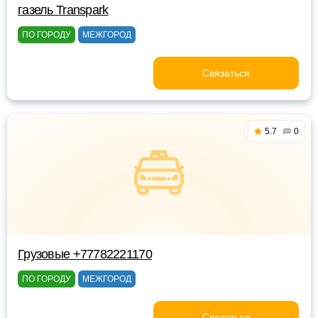
газель Transpark
ПО ГОРОДУ
МЕЖГОРОД
Связаться
5.7
0
Грузовые +77782221170
ПО ГОРОДУ
МЕЖГОРОД
Связаться