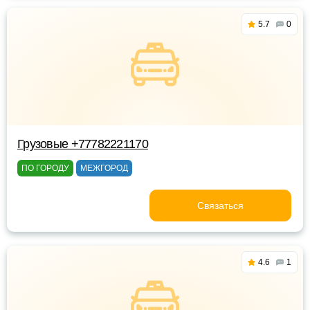
5.7
0
Грузовые +77782221170
ПО ГОРОДУ
МЕЖГОРОД
Связаться
4.6
1