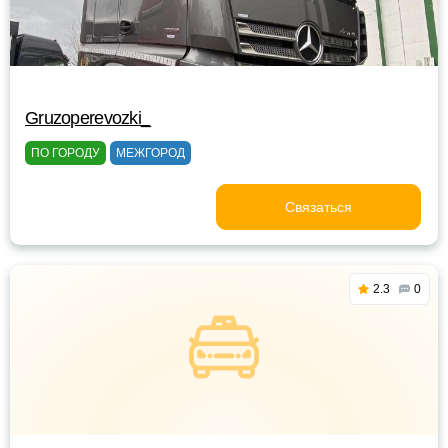
Gruzoperevozki_
ПО ГОРОДУ
МЕЖГОРОД
Связаться
2.3
0