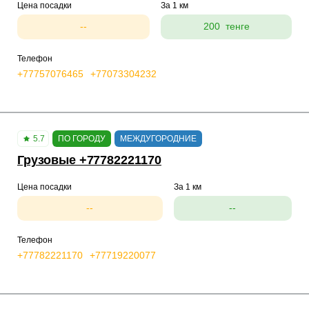
Цена посадки
За 1 км
--
200 тенге
Телефон
+77757076465
+77073304232
5.7
ПО ГОРОДУ
МЕЖДУГОРОДНИЕ
Грузовые +77782221170
Цена посадки
За 1 км
--
--
Телефон
+77782221170
+77719220077