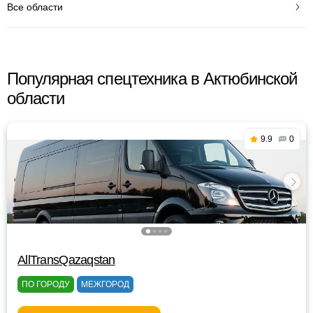
Все области
Популярная спецтехника в Актюбинской
области
9.9
0
AllTransQazaqstan
ПО ГОРОДУ
МЕЖГОРОД