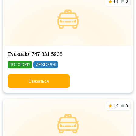
4.9
0
Evakuator 747 831 5938
ПО ГОРОДУ
МЕЖГОРОД
Связаться
1.9
0