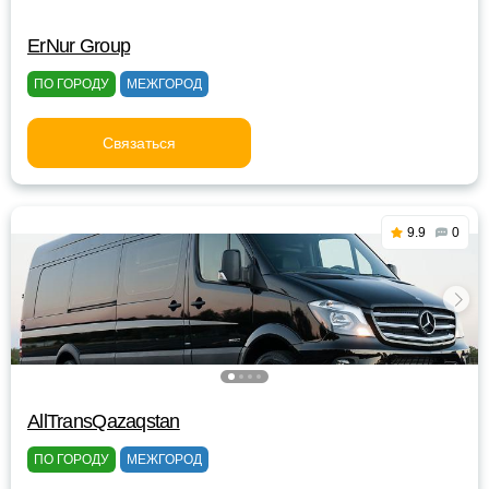
ErNur Group
ПО ГОРОДУ
МЕЖГОРОД
Связаться
9.9
0
AllTransQazaqstan
ПО ГОРОДУ
МЕЖГОРОД