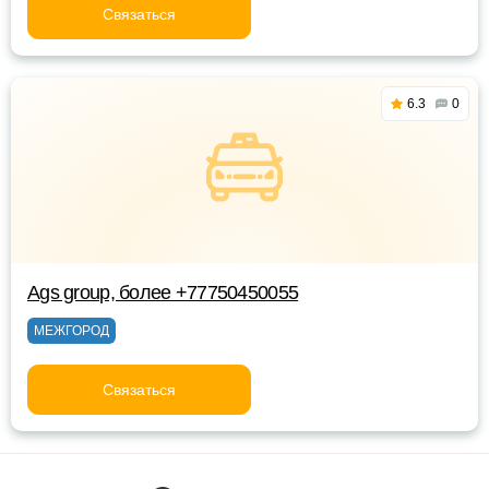
Связаться
6.3
0
Ags group, более +77750450055
МЕЖГОРОД
Связаться