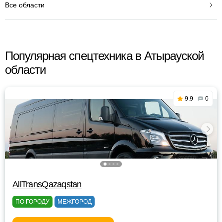
Все области
Популярная спецтехника в Атырауской
области
9.9
0
AllTransQazaqstan
ПО ГОРОДУ
МЕЖГОРОД