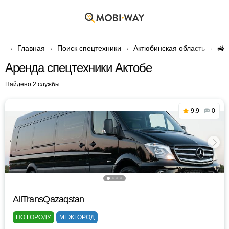
Главная
Поиск спецтехники
Актюбинская область
🚜 
Аренда спецтехники Актобе
Найдено 2 службы
9.9
0
AllTransQazaqstan
ПО ГОРОДУ
МЕЖГОРОД