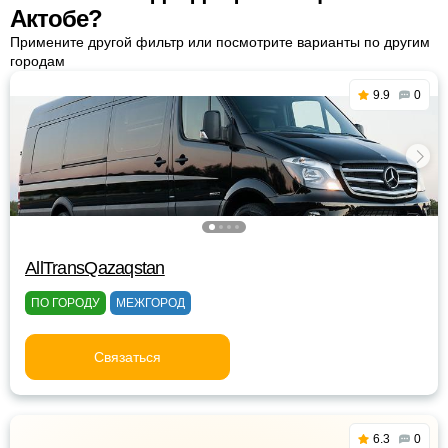
Актобе?
Примените другой фильтр или посмотрите варианты по другим
городам
9.9
0
AllTransQazaqstan
ПО ГОРОДУ
МЕЖГОРОД
Связаться
6.3
0