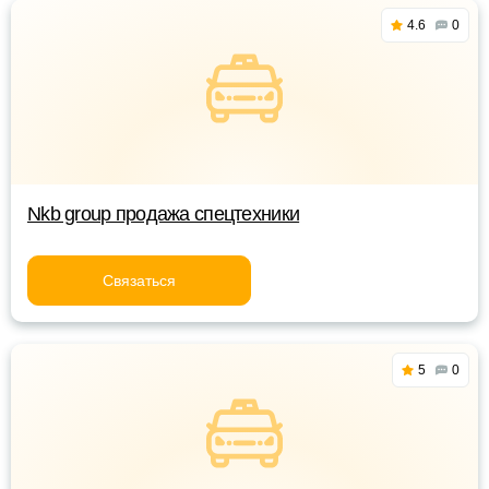
4.6
0
Nkb group продажа спецтехники
Связаться
5
0