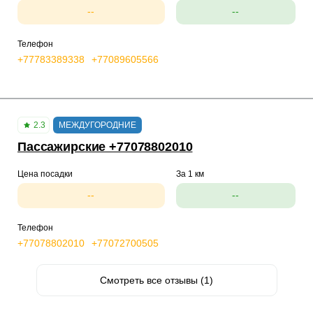
--
--
Телефон
+77783389338
+77089605566
2.3
МЕЖДУГОРОДНИЕ
Пассажирские +77078802010
Цена посадки
За 1 км
--
--
Телефон
+77078802010
+77072700505
Смотреть все отзывы (1)