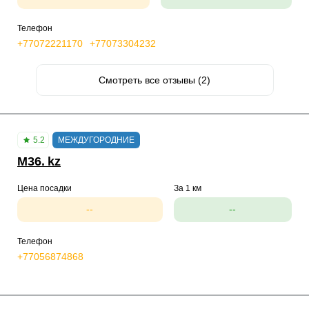
Телефон
+77072221170
+77073304232
Смотреть все отзывы (2)
5.2
МЕЖДУГОРОДНИЕ
M36. kz
Цена посадки
За 1 км
--
--
Телефон
+77056874868