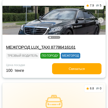
7.9
5
МЕЖГОРОД LUX_TAXI 87786416161
ТРЕЗВЫЙ ВОДИТЕЛЬ
ПО ГОРОДУ
МЕЖГОРОД
Цена посадки
Связаться
100 тенге
6.8
0