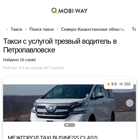
Такси
Поиск такси
Северо-Казахстанская область
Так
Такси с услугой трезвый водитель в
Петропавловске
Найдено 16 служб
Рейтинг:
9.4
на основе
447
оценок
9.9
102
МЕЖГОРОД TAXI BUSINESS CLASS