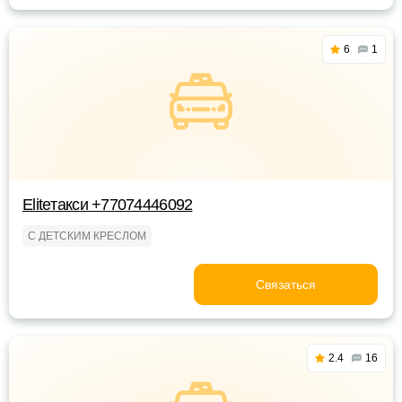
6
1
Eliteтакси +77074446092
С ДЕТСКИМ КРЕСЛОМ
Связаться
2.4
16