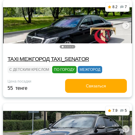
8.2
7
TAXI МЕЖГОРОД TAXI_SENATOR
С ДЕТСКИМ КРЕСЛОМ
ПО ГОРОДУ
МЕЖГОРОД
Цена посадки
Связаться
55 тенге
7.9
5