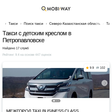
Такси
Поиск такси
Северо-Казахстанская область
Так
Такси с детским креслом в
Петропавловске
Найдено 17 служб
Рейтинг:
9.4
на основе
447
оценок
9.9
102
МЕЖГОРОД TAXI BUSINESS CLASS