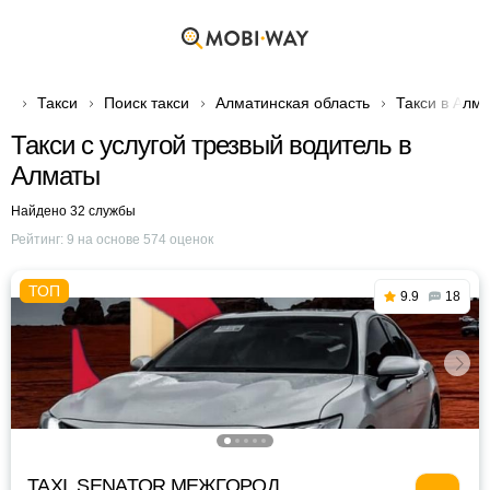
Такси
Поиск такси
Алматинская область
Такси в Алм
Такси с услугой трезвый водитель в
Алматы
Найдено 32 службы
Рейтинг:
9
на основе
574
оценок
9.9
18
TAXI_SENATOR МЕЖГОРОД