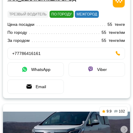
ТРЕЗВЫЙ ВОДИТЕЛЬ
ПО ГОРОДУ
МЕЖГОРОД
Цена посадки
55 тенге
По городу
55 тенге/км
За городом
55 тенге/км
+77786416161
WhatsApp
Viber
Email
9.9
102