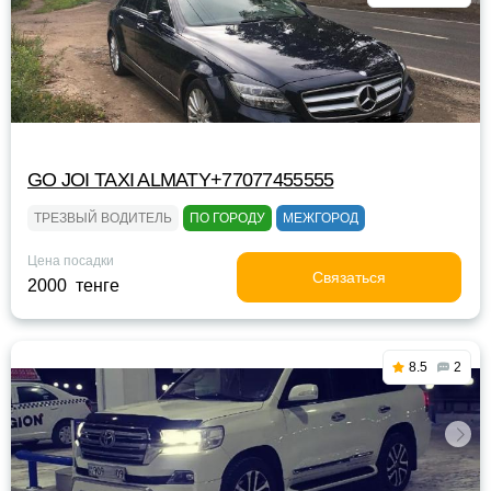
GO JOI TAXI ALMATY+77077455555
ТРЕЗВЫЙ ВОДИТЕЛЬ
ПО ГОРОДУ
МЕЖГОРОД
Цена посадки
Связаться
2000 тенге
8.5
2