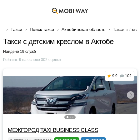
Такси
Поиск такси
Актюбинская область
Такси в Акто
Такси с детским креслом в Актобе
Найдено 19 служб
Рейтинг:
9
на основе
302
оценок
9.9
102
МЕЖГОРОД TAXI BUSINESS CLASS