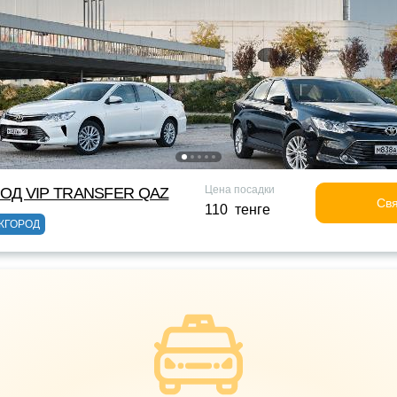
Цена посадки
ОД VIP TRANSFER QАZ
Свя
110 тенге
ЖГОРОД