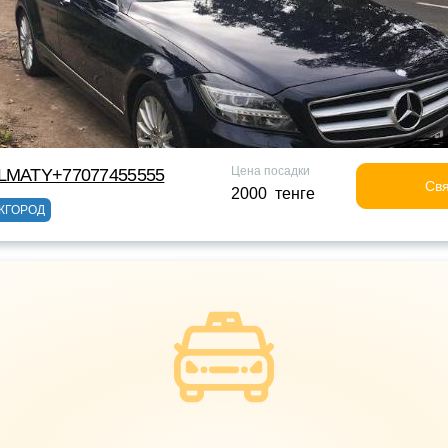
Цена посадки
ALMATY+77077455555
Свя
2000 тенге
ЖГОРОД