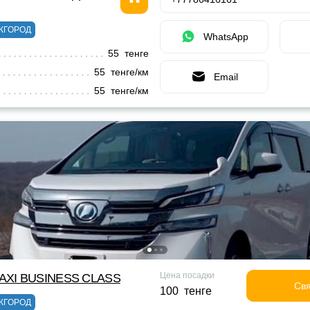
ЖГОРОД
WhatsApp
55 тенге
55 тенге/км
Email
55 тенге/км
Цена посадки
XI BUSINESS CLASS
Свя
100 тенге
ЖГОРОД