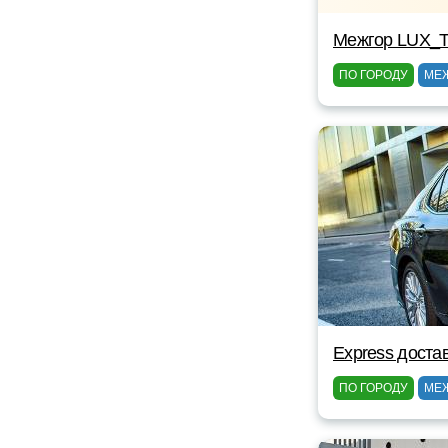
Межгор LUX_T
ПО ГОРОДУ
МЕ
Express доста
ПО ГОРОДУ
МЕ