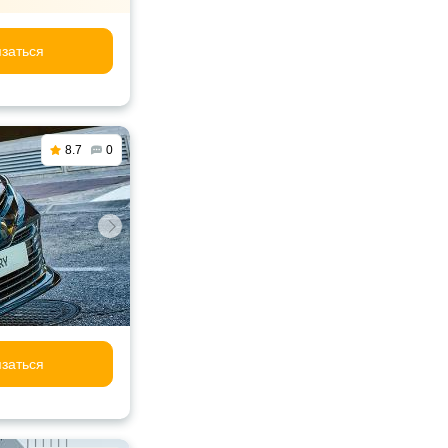
заться
8.7
0
заться