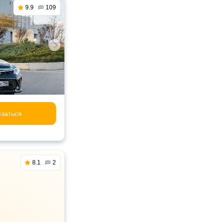
9.9
109
заться
8.1
2