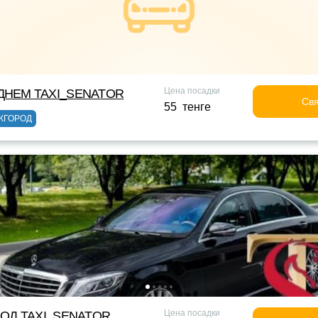
Цена посадки
НЕМ TAXI_SENATOR
Свя
55 тенге
ЖГОРОД
Цена посадки
ОД TAXI_SENATOR