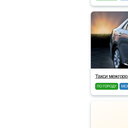
Такси межгоро
ПО ГОРОДУ
МЕ