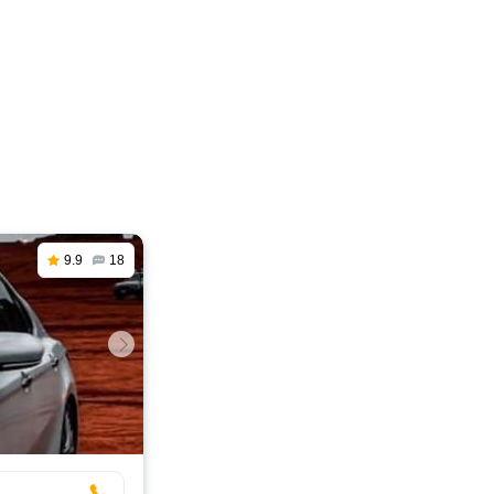
9.9
18