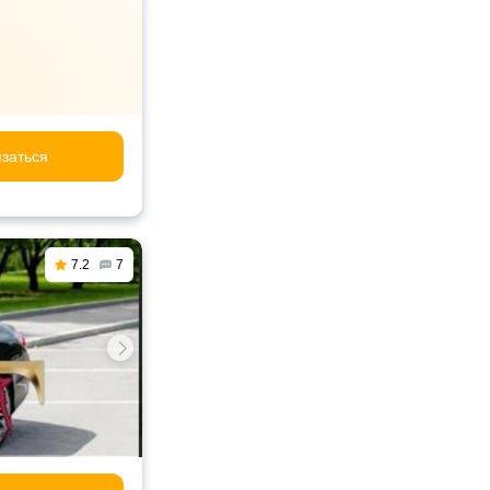
заться
7.2
7