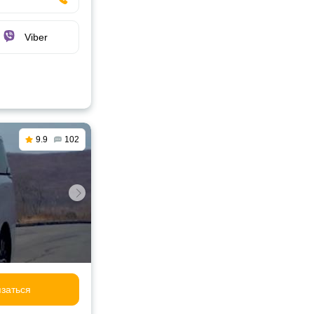
Viber
9.9
102
заться