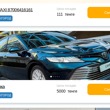
Цена посадки
AXI 87006416161
Свя
111 тенге
ЖГОРОД
Цена посадки
вка
Свя
5000 тенге
ЖГОРОД