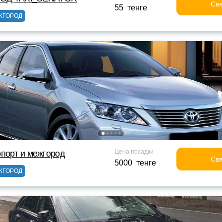
Свя
55 тенге
ЖГОРОД
Цена посадки
порт и межгород
Свя
5000 тенге
ЖГОРОД