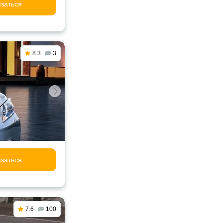
заться
8.3
3
заться
7.6
100