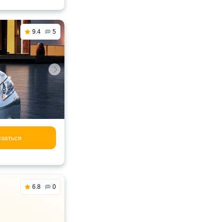
9.4
5
заться
6.8
0