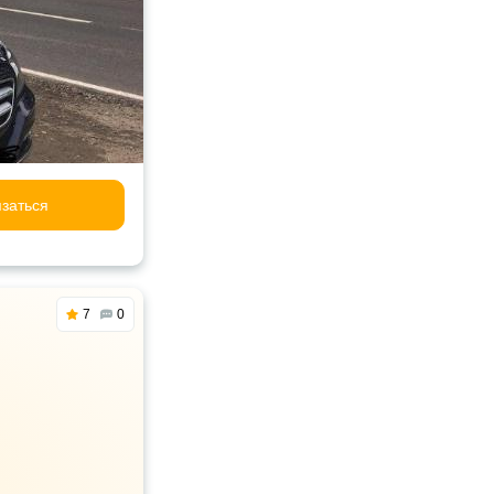
заться
7
0