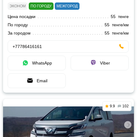
ЭКОНОМ
ПО ГОРОДУ
МЕЖГОРОД
Цена посадки
55 тенге
По городу
55 тенге/км
За городом
55 тенге/км
+77786416161
WhatsApp
Viber
Email
9.9
102