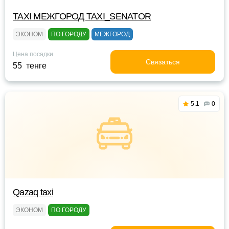
TAXI МЕЖГОРОД TAXI_SENATOR
ЭКОНОМ
ПО ГОРОДУ
МЕЖГОРОД
Цена посадки
Связаться
55 тенге
5.1
0
Qazaq taxi
ЭКОНОМ
ПО ГОРОДУ