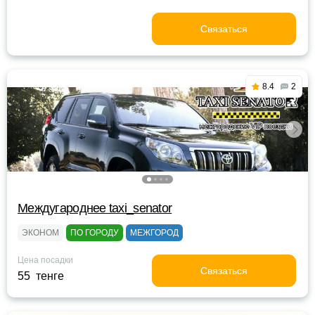
Связаться
8.4
2
Междугароднее taxi_senator
ЭКОНОМ
ПО ГОРОДУ
МЕЖГОРОД
Цена посадки
Связаться
55 тенге