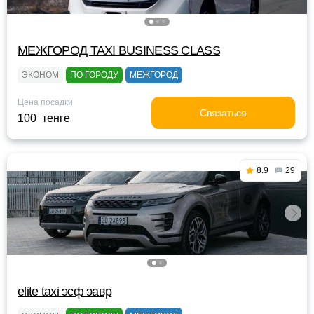
МЕЖГОРОД TAXI BUSINESS CLASS
ЭКОНОМ
ПО ГОРОДУ
МЕЖГОРОД
Цена посадки
Связаться
100 тенге
8.9
29
elite taxi эсф эавр