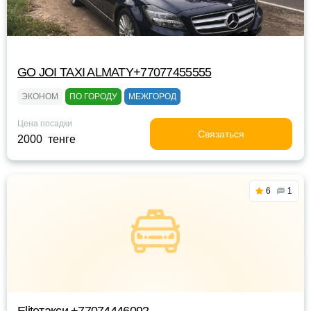
GO JOI TAXI ALMATY+77077455555
ЭКОНОМ
ПО ГОРОДУ
МЕЖГОРОД
Цена посадки
Связаться
2000 тенге
6
1