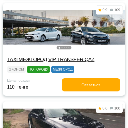
9.9
109
TAXI МЕЖГОРОД VIP TRANSFER QАZ
ЭКОНОМ
ПО ГОРОДУ
МЕЖГОРОД
Цена посадки
Связаться
110 тенге
8.6
100