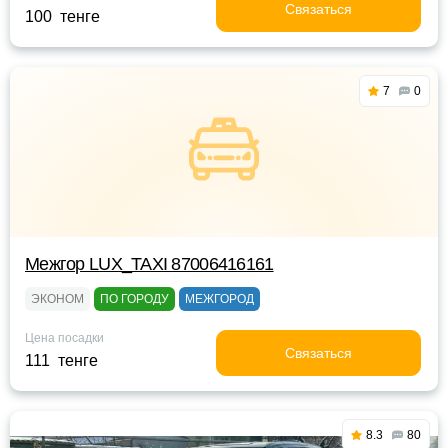
Связаться
100 тенге
7
0
Межгор LUX_TAXI 87006416161
ЭКОНОМ
ПО ГОРОДУ
МЕЖГОРОД
Цена посадки
Связаться
111 тенге
8.3
80