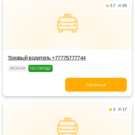
5.7
55
Трезвый водитель +77775777744
ЭКОНОМ
ПО ГОРОДУ
Связаться
3
17