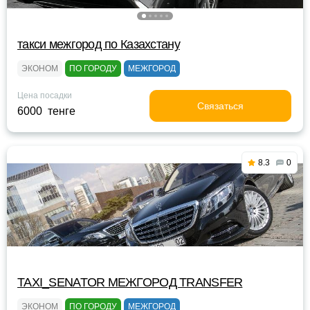
такси межгород по Казахстану
ЭКОНОМ
ПО ГОРОДУ
МЕЖГОРОД
Цена посадки
Связаться
6000 тенге
8.3
0
TAXI_SENATOR МЕЖГОРОД TRANSFER
ЭКОНОМ
ПО ГОРОДУ
МЕЖГОРОД