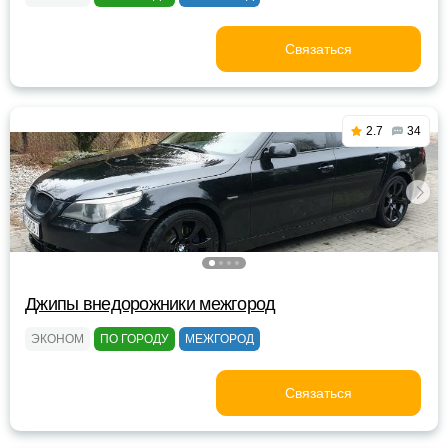
Связаться
2.7
34
Джипы внедорожники межгород
ЭКОНОМ
ПО ГОРОДУ
МЕЖГОРОД
Связаться