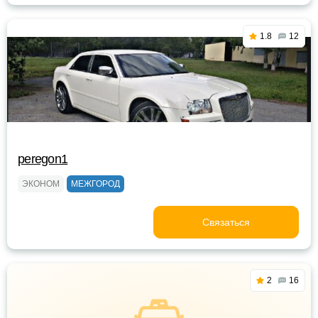
1.8
12
peregon1
ЭКОНОМ
МЕЖГОРОД
Связаться
2
16