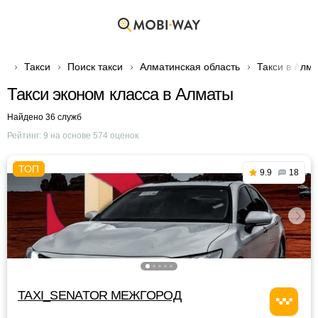
Такси
Поиск такси
Алматинская область
Такси в Алм
Такси эконом класса в Алматы
Найдено 36 служб
Рейтинг:
9
на основе
574
оценок
9.9
18
TAXI_SENATOR МЕЖГОРОД