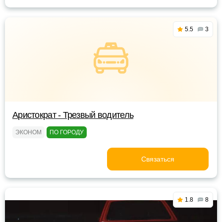
5.5
3
Аристократ - Трезвый водитель
ЭКОНОМ
ПО ГОРОДУ
Связаться
1.8
8