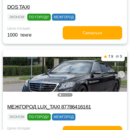
DOS TAXI
ЭКОНОМ
ПО ГОРОДУ
МЕЖГОРОД
Цена посадки
Связаться
1000 тенге
7.9
5
МЕЖГОРОД LUX_TAXI 87786416161
ЭКОНОМ
ПО ГОРОДУ
МЕЖГОРОД
Цена посадки