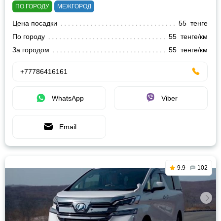
ПО ГОРОДУ
МЕЖГОРОД
Цена посадки
55 тенге
По городу
55 тенге/км
За городом
55 тенге/км
+77786416161
WhatsApp
Viber
Email
9.9
102