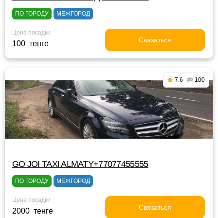
ПО ГОРОДУ
МЕЖГОРОД
Цена посадки
Связаться
100 тенге
7.6
100
GO JOI TAXI ALMATY+77077455555
ПО ГОРОДУ
МЕЖГОРОД
Цена посадки
Связаться
2000 тенге