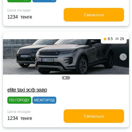
Цена посадки
Связаться
1234 тенге
8.5
29
elite taxi эсф эавр
ПО ГОРОДУ
МЕЖГОРОД
Цена посадки
Связаться
1234 тенге