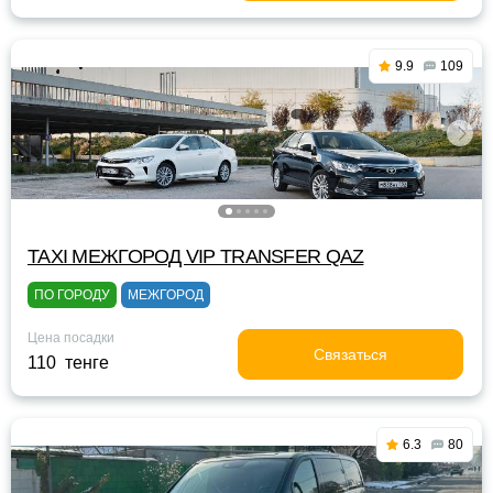
9.9
109
TAXI МЕЖГОРОД VIP TRANSFER QАZ
ПО ГОРОДУ
МЕЖГОРОД
Цена посадки
Связаться
110 тенге
6.3
80