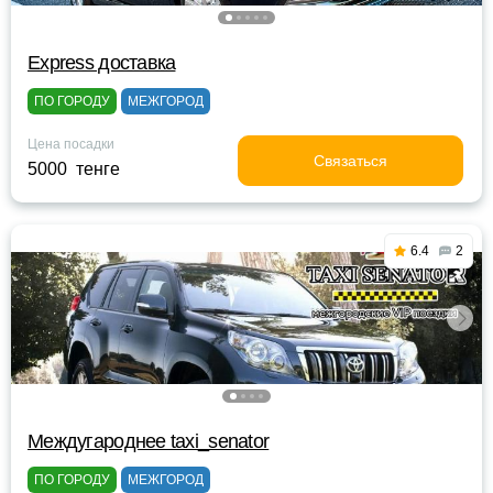
Express доставка
ПО ГОРОДУ
МЕЖГОРОД
Цена посадки
Связаться
5000 тенге
6.4
2
Междугароднее taxi_senator
ПО ГОРОДУ
МЕЖГОРОД