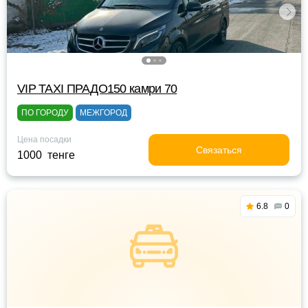
VIP TAXI ПРАДО150 камри 70
ПО ГОРОДУ
МЕЖГОРОД
Цена посадки
Связаться
1000 тенге
6.8
0