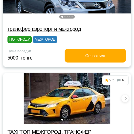
трансфер аэропорт и межгород
ПО ГОРОДУ
МЕЖГОРОД
Цена посадки
Связаться
5000 тенге
9.5
41
TAXI TOП МЕЖГОРОД, ТРАНСФЕР