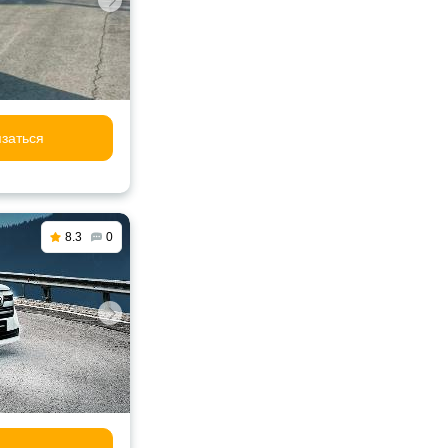
заться
8.3
0