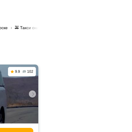
рске
🚕 Такси онлайн заказ в Усть-Каменогорске
9.9
102