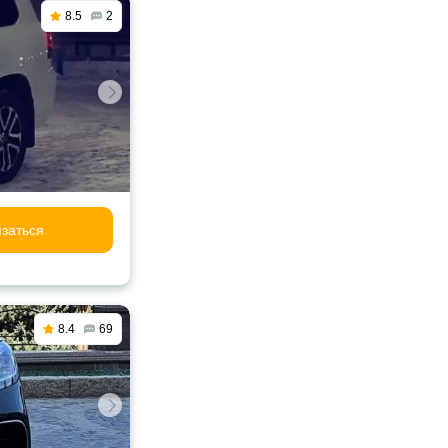
8.5
2
заться
8.4
69