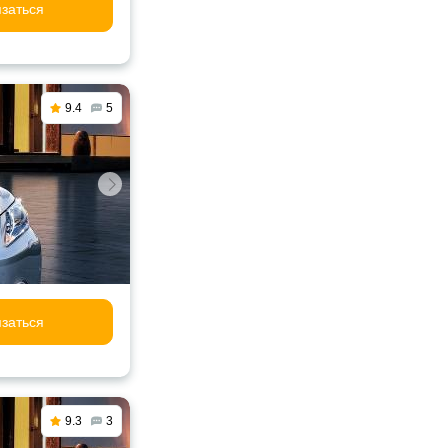
заться
9.4
5
заться
9.3
3