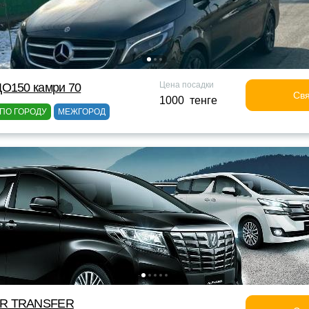
Цена посадки
ДО150 камри 70
Свя
1000 тенге
ПО ГОРОДУ
МЕЖГОРОД
OR TRANSFER