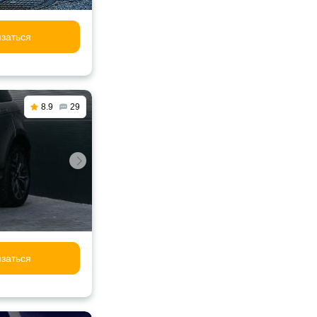
заться
8.9
29
заться