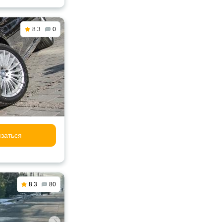
8.3
0
заться
8.3
80