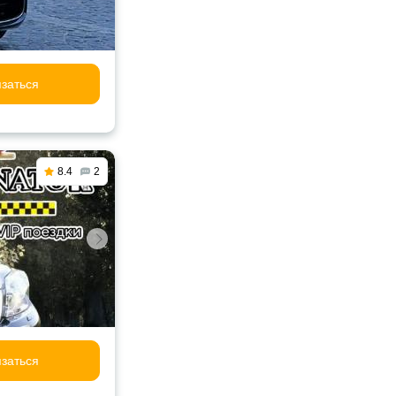
заться
8.4
2
заться