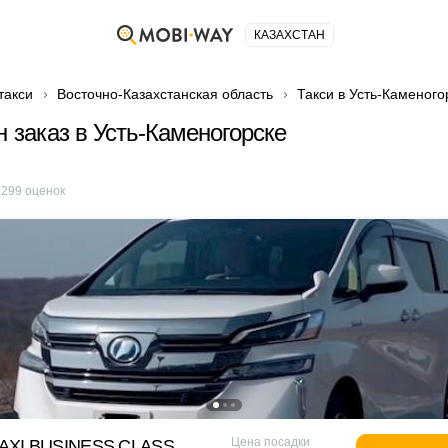
КАЗАХСТАН
такси
Восточно-Казахстанская область
Такси в Усть-Каменого
н заказ в Усть-Каменогорске
е
299
оценок
Цена посадки
XI BUSINESS CLASS