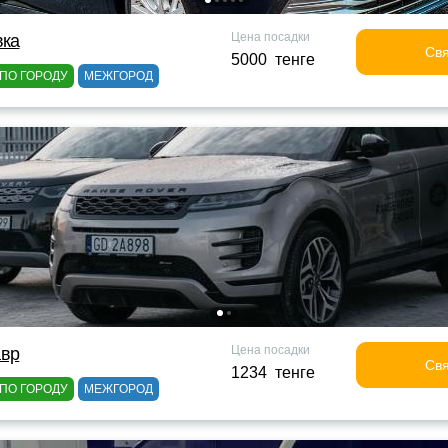
Цена посадки
вка
Свя
5000 тенге
ПО ГОРОДУ
МЕЖГОРОД
Цена посадки
авр
Свя
1234 тенге
ПО ГОРОДУ
МЕЖГОРОД