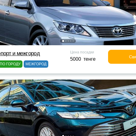
Цена посадки
порт и межгород
Свя
5000 тенге
ПО ГОРОДУ
МЕЖГОРОД