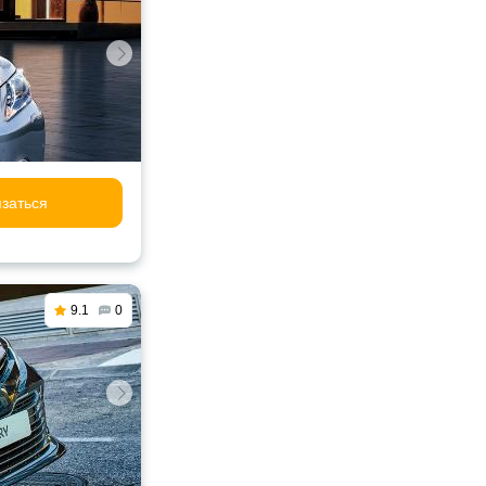
заться
9.1
0