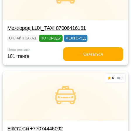
Межгород LUX_TAXI 87006416161
ОНЛАЙН ЗАКАЗ
ПО ГОРОДУ
МЕЖГОРОД
Цена посадки
Связаться
101 тенге
6
1
Eliteтакси +77074446092