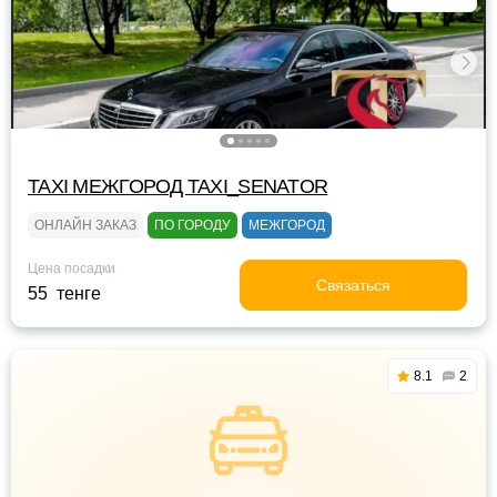
TAXI МЕЖГОРОД TAXI_SENATOR
ОНЛАЙН ЗАКАЗ
ПО ГОРОДУ
МЕЖГОРОД
Цена посадки
Связаться
55 тенге
8.1
2