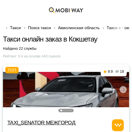
Такси
Поиск такси
Акмолинская область
Такси в Кокш
Такси онлайн заказ в Кокшетау
Найдено 22 службы
Рейтинг:
9.4
на основе
440
оценок
9.9
18
TAXI_SENATOR МЕЖГОРОД