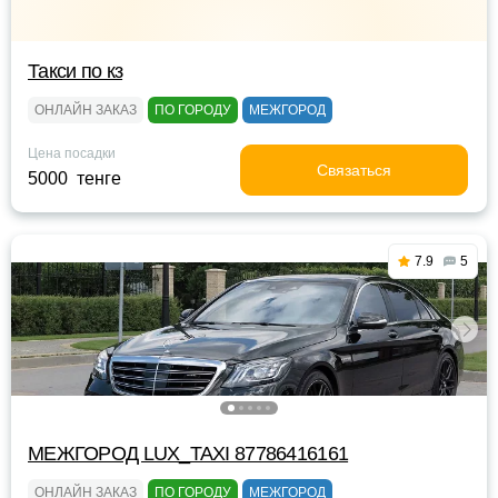
Такси по кз
ОНЛАЙН ЗАКАЗ
ПО ГОРОДУ
МЕЖГОРОД
Цена посадки
Связаться
5000 тенге
7.9
5
МЕЖГОРОД LUX_TAXI 87786416161
ОНЛАЙН ЗАКАЗ
ПО ГОРОДУ
МЕЖГОРОД