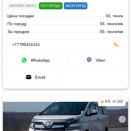
ОНЛАЙН ЗАКАЗ
ПО ГОРОДУ
МЕЖГОРОД
Цена посадки
55 тенге
По городу
55 тенге/км
За городом
55 тенге/км
+77786416161
WhatsApp
Viber
Email
9.9
102