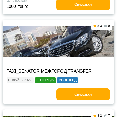
Цена посадки
Связаться
1000 тенге
8.3
0
TAXI_SENATOR МЕЖГОРОД TRANSFER
ОНЛАЙН ЗАКАЗ
ПО ГОРОДУ
МЕЖГОРОД
Связаться
8.2
7