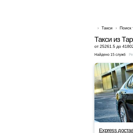
Такси
Поиск 
Такси из Та
от 25261.5 до 4180
Найдено 15 служб
Ре
Express доста