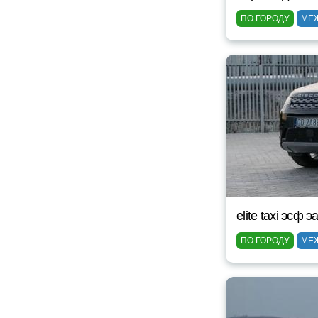
ПО ГОРОДУ
МЕ
elite taxi эсф э
ПО ГОРОДУ
МЕ