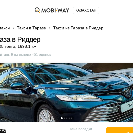
КАЗАХСТАН
такси
Такси в Таразе
Такси из Тараза в Риддер
раза в Риддер
25 тенге
,
1698.1 км
йтинг:
9
на основе
451
оценок
Цена посадки
вка