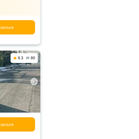
заться
6.3
80
заться