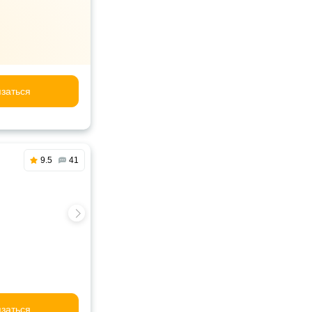
заться
9.5
41
заться