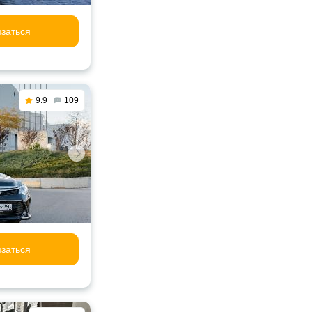
заться
9.9
109
заться