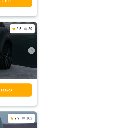
заться
8.5
29
заться
9.9
102