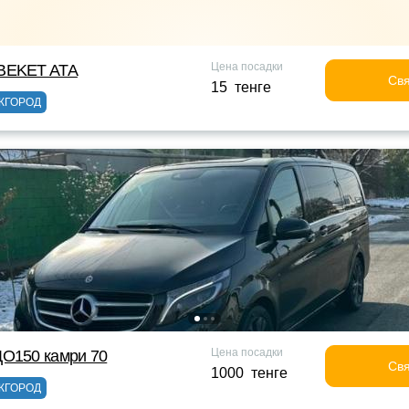
Цена посадки
BEKET ATA
Свя
15 тенге
ЖГОРОД
Цена посадки
ДО150 камри 70
Свя
1000 тенге
ЖГОРОД