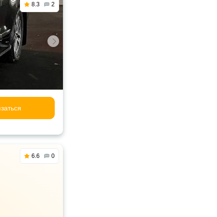
8.3
2
заться
6.6
0