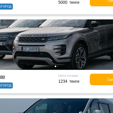
Свя
5000 тенге
ЖГОРОД
Цена посадки
авр
Свя
1234 тенге
ЖГОРОД