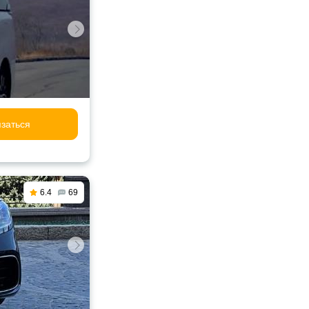
заться
6.4
69