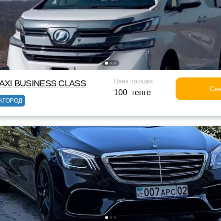
Цена посадки
XI BUSINESS CLASS
Свя
100 тенге
ЖГОРОД