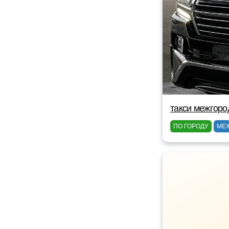
такси межгоро
ПО ГОРОДУ
МЕ