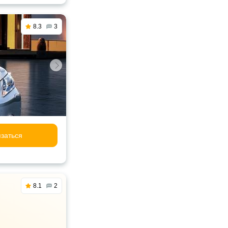
8.3
3
заться
8.1
2