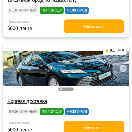
такси межгород по Казахстану
БЕЗНАЛИЧНЫЙ
ПО ГОРОДУ
МЕЖГОРОД
Цена посадки
Связаться
6000 тенге
9.1
0
Express доставка
БЕЗНАЛИЧНЫЙ
ПО ГОРОДУ
МЕЖГОРОД
Цена посадки
Связаться
5000 тенге