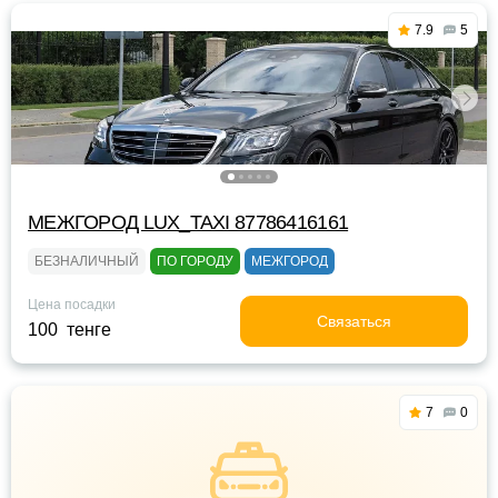
7.9
5
МЕЖГОРОД LUX_TAXI 87786416161
БЕЗНАЛИЧНЫЙ
ПО ГОРОДУ
МЕЖГОРОД
Цена посадки
Связаться
100 тенге
7
0