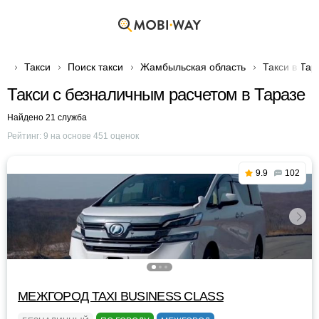
Такси
Поиск такси
Жамбыльская область
Такси в Тар
Такси с безналичным расчетом в Таразе
Найдено 21 служба
Рейтинг:
9
на основе
451
оценок
9.9
102
МЕЖГОРОД TAXI BUSINESS CLASS