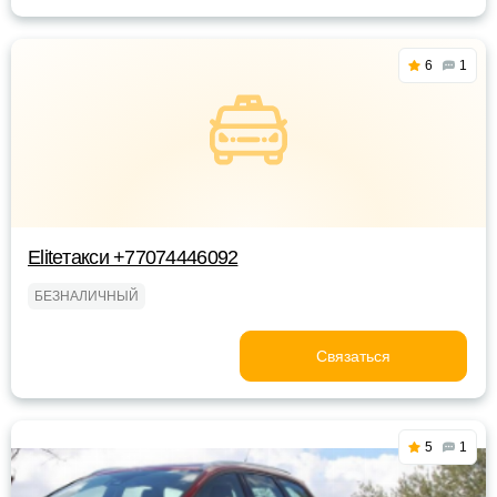
6
1
Eliteтакси +77074446092
БЕЗНАЛИЧНЫЙ
Связаться
5
1