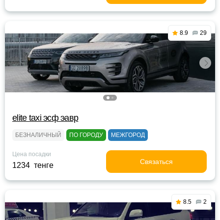
8.9
29
elite taxi эсф эавр
БЕЗНАЛИЧНЫЙ
ПО ГОРОДУ
МЕЖГОРОД
Цена посадки
Связаться
1234 тенге
8.5
2