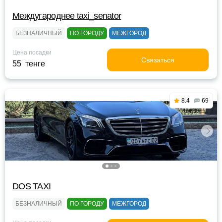
Междугароднее taxi_senator
БЕЗНАЛИЧНЫЙ
ПО ГОРОДУ
МЕЖГОРОД
Цена посадки
Связаться
55 тенге
8.4
69
DOS TAXI
БЕЗНАЛИЧНЫЙ
ПО ГОРОДУ
МЕЖГОРОД