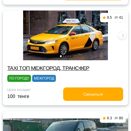
9.5
41
TAXI TOП МЕЖГОРОД, ТРАНСФЕР
ПО ГОРОДУ
МЕЖГОРОД
Цена посадки
Связаться
100 тенге
6.3
80