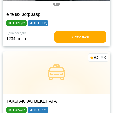
elite taxi эсф эавр
ПО ГОРОДУ
МЕЖГОРОД
Цена посадки
Связаться
1234 тенге
6.6
0
TAKSI AKTAU BEKET ATA
ПО ГОРОДУ
МЕЖГОРОД