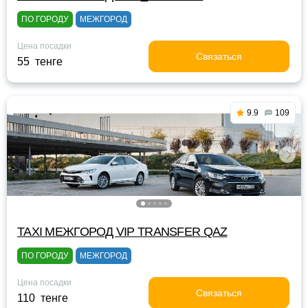
ПО ГОРОДУ
МЕЖГОРОД
Цена посадки
Связаться
55 тенге
9.9
109
TAXI МЕЖГОРОД VIP TRANSFER QАZ
ПО ГОРОДУ
МЕЖГОРОД
Цена посадки
Связаться
110 тенге