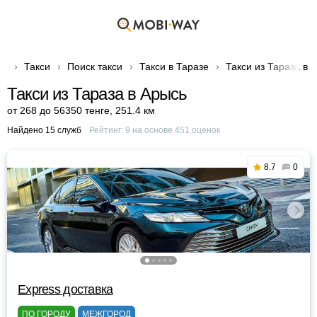
Такси
Поиск такси
Такси в Таразе
Такси из Тараза в 
Такси из Тараза в Арысь
от 268 до 56350 тенге
,
251.4 км
Найдено 15 служб
Рейтинг:
9
на основе
451
оценок
8.7
0
Express доставка
ПО ГОРОДУ
МЕЖГОРОД