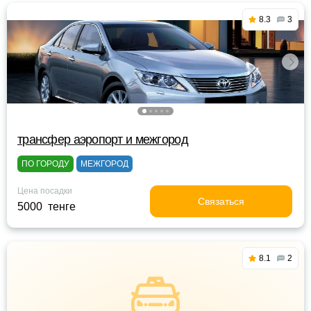
8.3
3
трансфер аэропорт и межгород
ПО ГОРОДУ
МЕЖГОРОД
Цена посадки
Связаться
5000 тенге
8.1
2