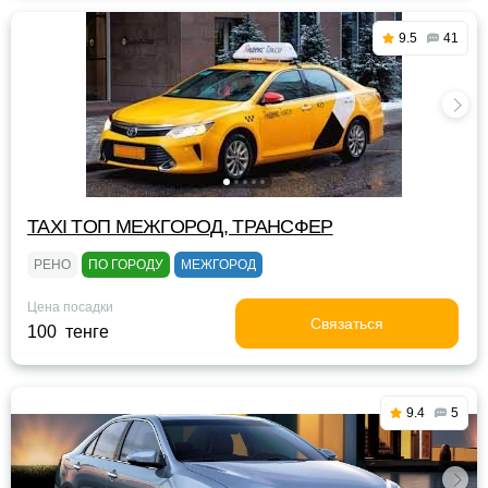
9.5
41
TAXI TOП МЕЖГОРОД, ТРАНСФЕР
РЕНО
ПО ГОРОДУ
МЕЖГОРОД
Цена посадки
Связаться
100 тенге
9.4
5