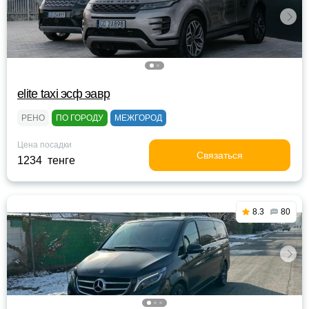
elite taxi эсф эавр
РЕНО
ПО ГОРОДУ
МЕЖГОРОД
Цена посадки
Связаться
1234 тенге
8.3
80