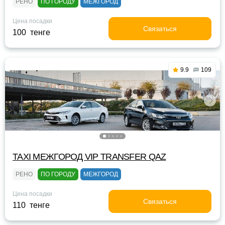
РЕНО
ПО ГОРОДУ
МЕЖГОРОД
Цена посадки
Связаться
100 тенге
9.9
109
TAXI МЕЖГОРОД VIP TRANSFER QАZ
РЕНО
ПО ГОРОДУ
МЕЖГОРОД
Цена посадки
Связаться
110 тенге