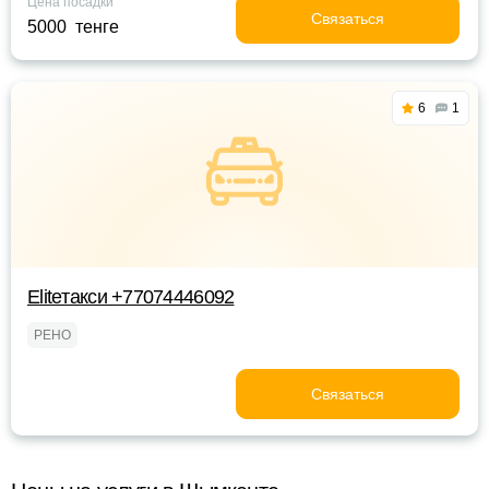
Цена посадки
Связаться
5000 тенге
6
1
Eliteтакси +77074446092
РЕНО
Связаться