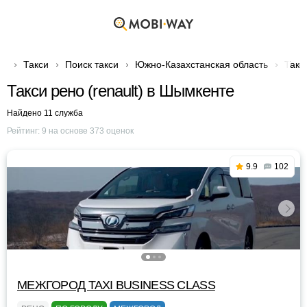
Такси
Поиск такси
Южно-Казахстанская область
Такс
Такси рено (renault) в Шымкенте
Найдено 11 служба
Рейтинг:
9
на основе
373
оценок
9.9
102
МЕЖГОРОД TAXI BUSINESS CLASS