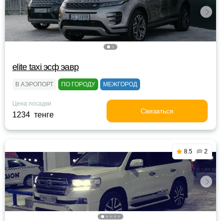
elite taxi эсф эавр
В АЭРОПОРТ
ПО ГОРОДУ
МЕЖГОРОД
Цена посадки
Связаться
1234 тенге
8.5
2