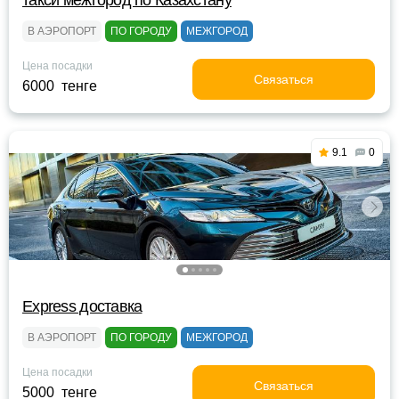
такси межгород по Казахстану
В АЭРОПОРТ
ПО ГОРОДУ
МЕЖГОРОД
Цена посадки
Связаться
6000 тенге
9.1
0
Express доставка
В АЭРОПОРТ
ПО ГОРОДУ
МЕЖГОРОД
Цена посадки
Связаться
5000 тенге