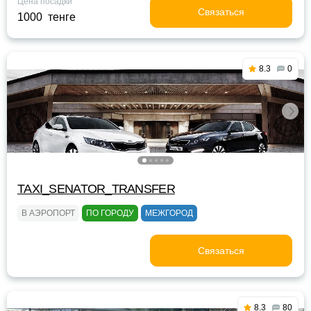
Цена посадки
Связаться
1000 тенге
8.3
0
TAXI_SENATOR_TRANSFER
В АЭРОПОРТ
ПО ГОРОДУ
МЕЖГОРОД
Связаться
8.3
80