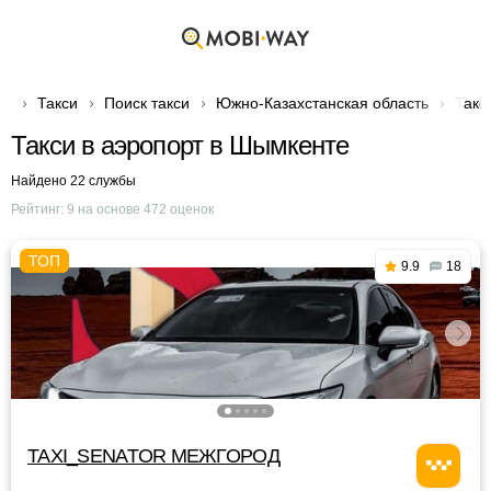
Такси
Поиск такси
Южно-Казахстанская область
Такс
Такси в аэропорт в Шымкенте
Найдено 22 службы
Рейтинг:
9
на основе
472
оценок
9.9
18
TAXI_SENATOR МЕЖГОРОД