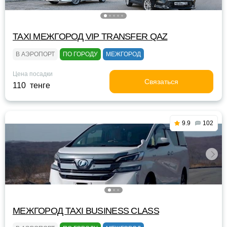
TAXI МЕЖГОРОД VIP TRANSFER QАZ
В АЭРОПОРТ
ПО ГОРОДУ
МЕЖГОРОД
Цена посадки
Связаться
110 тенге
9.9
102
МЕЖГОРОД TAXI BUSINESS CLASS