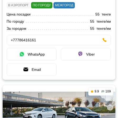
В АЭРОПОРТ
ПО ГОРОДУ
МЕЖГОРОД
Цена посадки
55 тенге
По городу
55 тенге/км
За городом
55 тенге/км
+77786416161
WhatsApp
Viber
Email
9.9
109