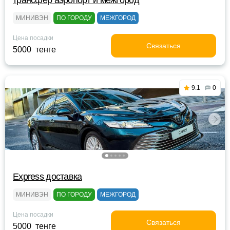
трансфер аэропорт и межгород
МИНИВЭН
ПО ГОРОДУ
МЕЖГОРОД
Цена посадки
Связаться
5000 тенге
9.1
0
Express доставка
МИНИВЭН
ПО ГОРОДУ
МЕЖГОРОД
Цена посадки
Связаться
5000 тенге