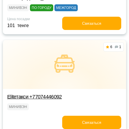
МИНИВЭН
ПО ГОРОДУ
МЕЖГОРОД
Цена посадки
Связаться
101 тенге
6
1
Eliteтакси +77074446092
МИНИВЭН
Связаться