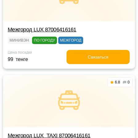
Межгород LUX 87006416161
МИНИВЭН
ПО ГОРОДУ
МЕЖГОРОД
Цена посадки
Связаться
99 тенге
6.8
0
Межгород LUX_TAXI 87006416161