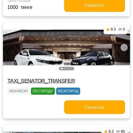
Цена посадки
Связаться
1000 тенге
8.3
0
TAXI_SENATOR_TRANSFER
МИНИВЭН
ПО ГОРОДУ
МЕЖГОРОД
Связаться
8.3
80