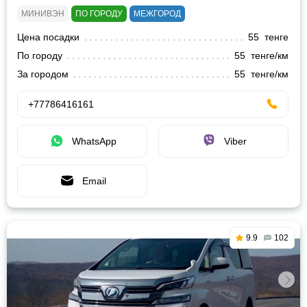
МИНИВЭН
ПО ГОРОДУ
МЕЖГОРОД
Цена посадки
55 тенге
По городу
55 тенге/км
За городом
55 тенге/км
+77786416161
WhatsApp
Viber
Email
9.9
102