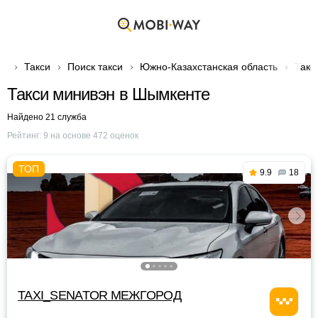
Такси
Поиск такси
Южно-Казахстанская область
Такс
Такси минивэн в Шымкенте
Найдено 21 служба
Рейтинг:
9
на основе
472
оценок
9.9
18
TAXI_SENATOR МЕЖГОРОД