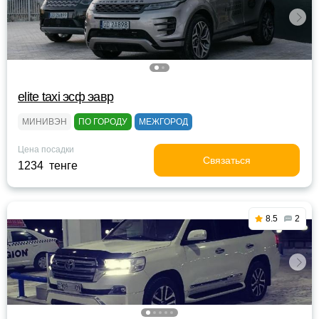
elite taxi эсф эавр
МИНИВЭН
ПО ГОРОДУ
МЕЖГОРОД
Цена посадки
Связаться
1234 тенге
8.5
2