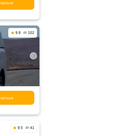
заться
9.9
102
заться
9.5
41