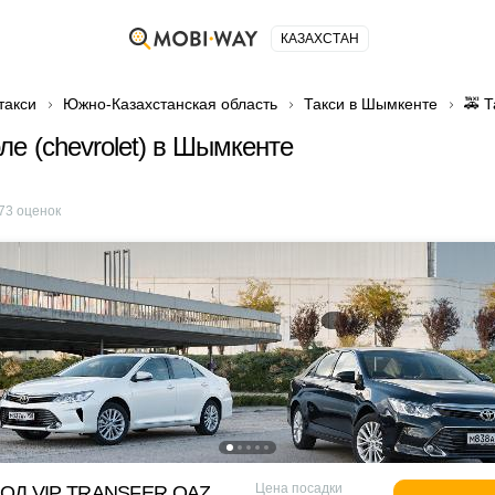
КАЗАХСТАН
такси
Южно-Казахстанская область
Такси в Шымкенте
🚕 Т
ле (сhevrolet) в Шымкенте
73
оценок
Цена посадки
ОД VIP TRANSFER QАZ