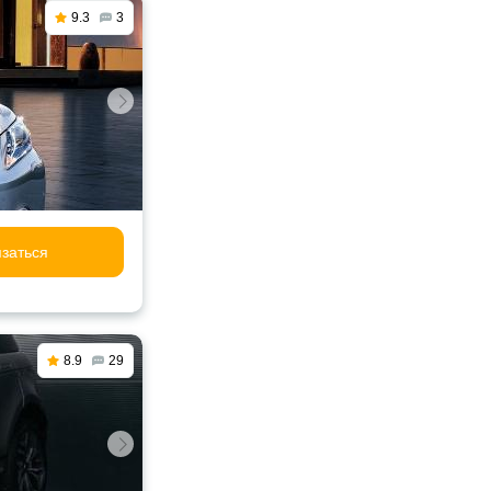
9.3
3
заться
8.9
29