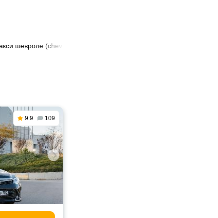
акси шевроле (сhevrolet) в Шымкенте
9.9
109