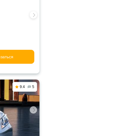
заться
9.4
5