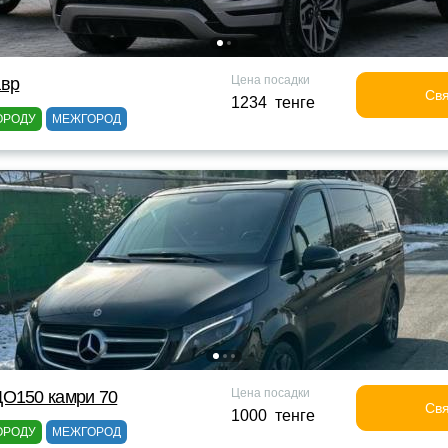
Цена посадки
авр
Свя
1234 тенге
ОРОДУ
МЕЖГОРОД
Цена посадки
ДО150 камри 70
Свя
1000 тенге
ОРОДУ
МЕЖГОРОД