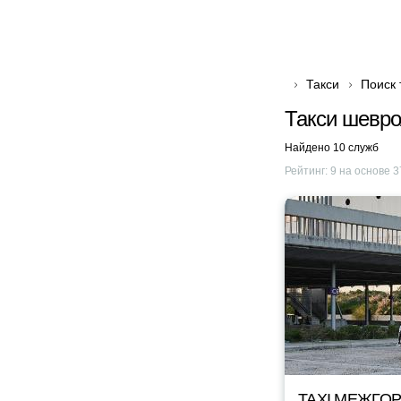
Такси
Поиск 
Такси шевро
Найдено 10 служб
Рейтинг:
9
на основе
3
TAXI МЕЖГОР