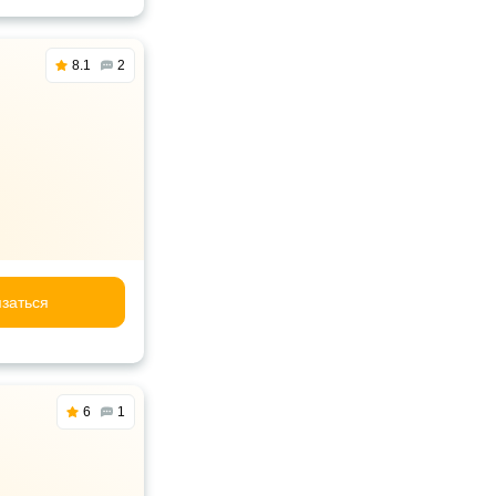
8.1
2
заться
6
1