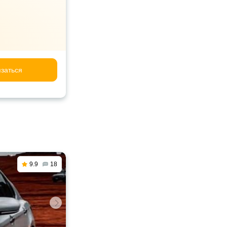
заться
9.9
18