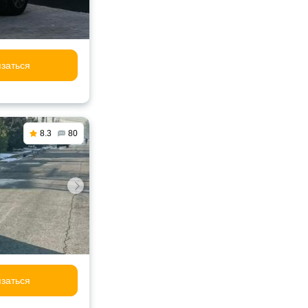
заться
8.3
80
заться