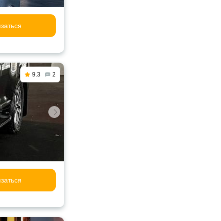
заться
9.3
2
заться