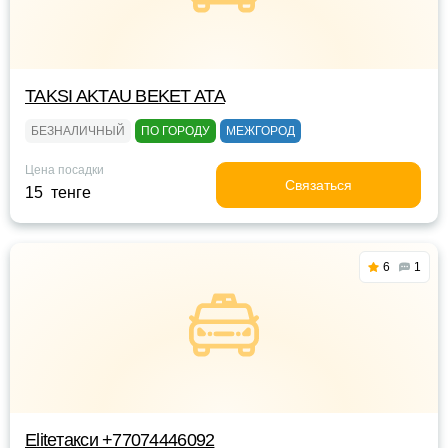
TAKSI AKTAU BEKET ATA
БЕЗНАЛИЧНЫЙ
ПО ГОРОДУ
МЕЖГОРОД
Цена посадки
Связаться
15 тенге
6
1
Eliteтакси +77074446092