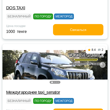
DOS TAXI
БЕЗНАЛИЧНЫЙ
ПО ГОРОДУ
МЕЖГОРОД
Цена посадки
Связаться
1000 тенге
8.4
2
Междугароднее taxi_senator
БЕЗНАЛИЧНЫЙ
ПО ГОРОДУ
МЕЖГОРОД