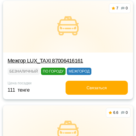
7
0
Межгор LUX_TAXI 87006416161
БЕЗНАЛИЧНЫЙ
ПО ГОРОДУ
МЕЖГОРОД
Цена посадки
Связаться
111 тенге
6.6
0