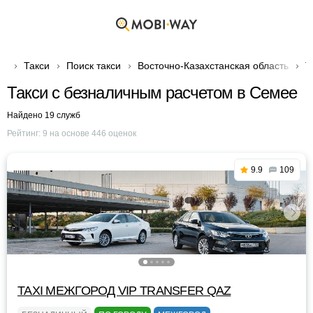
Такси
Поиск такси
Восточно-Казахстанская область
Т
Такси с безналичным расчетом в Семее
Найдено 19 служб
Рейтинг:
9
на основе
446
оценок
9.9
109
TAXI МЕЖГОРОД VIP TRANSFER QАZ