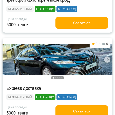
трансфер аэропорт и межгород
БЕЗНАЛИЧНЫЙ
ПО ГОРОДУ
МЕЖГОРОД
Цена посадки
Связаться
5000 тенге
9.1
0
Express доставка
БЕЗНАЛИЧНЫЙ
ПО ГОРОДУ
МЕЖГОРОД
Цена посадки
Связаться
5000 тенге