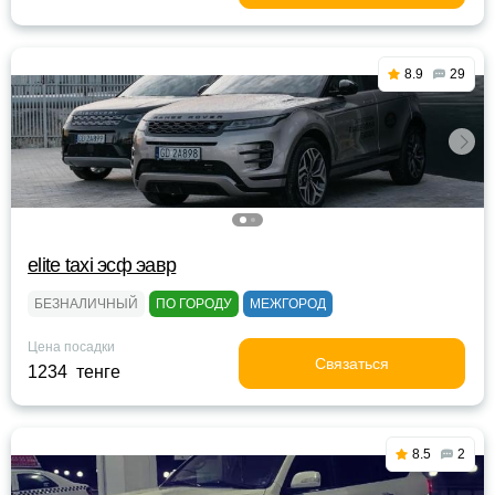
8.9
29
elite taxi эсф эавр
БЕЗНАЛИЧНЫЙ
ПО ГОРОДУ
МЕЖГОРОД
Цена посадки
Связаться
1234 тенге
8.5
2