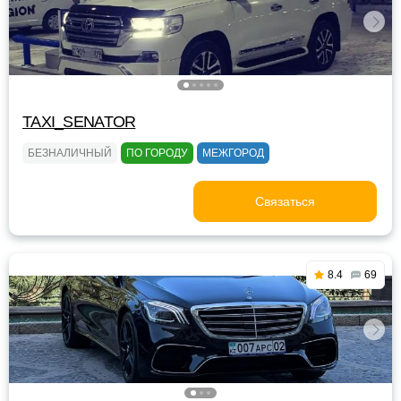
TAXI_SENATOR
БЕЗНАЛИЧНЫЙ
ПО ГОРОДУ
МЕЖГОРОД
Связаться
8.4
69