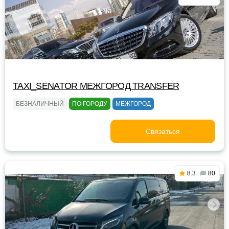
TAXI_SENATOR МЕЖГОРОД TRANSFER
БЕЗНАЛИЧНЫЙ
ПО ГОРОДУ
МЕЖГОРОД
Связаться
8.3
80