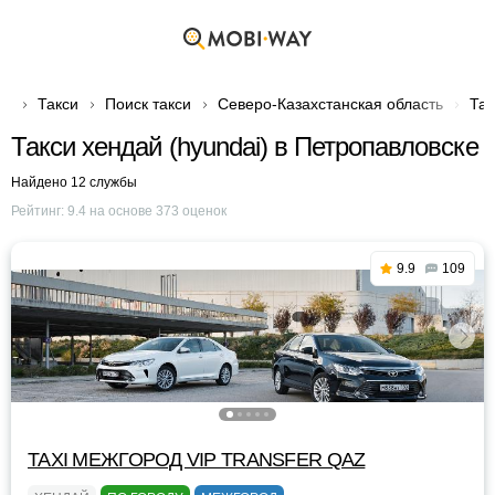
Такси
Поиск такси
Северо-Казахстанская область
Так
Такси хендай (hyundai) в Петропавловске
Найдено 12 службы
Рейтинг:
9.4
на основе
373
оценок
9.9
109
TAXI МЕЖГОРОД VIP TRANSFER QАZ