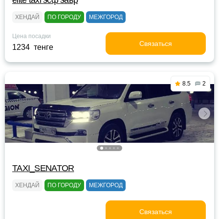
elite taxi эсф эавр
ХЕНДАЙ
ПО ГОРОДУ
МЕЖГОРОД
Цена посадки
Связаться
1234 тенге
8.5
2
TAXI_SENATOR
ХЕНДАЙ
ПО ГОРОДУ
МЕЖГОРОД
Связаться