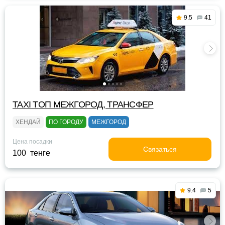
9.5
41
TAXI TOП МЕЖГОРОД, ТРАНСФЕР
ХЕНДАЙ
ПО ГОРОДУ
МЕЖГОРОД
Цена посадки
Связаться
100 тенге
9.4
5