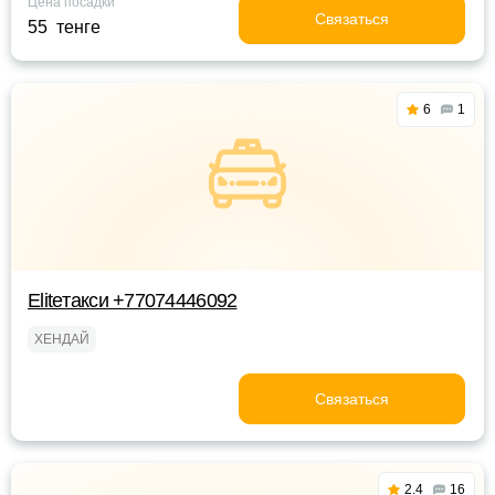
Цена посадки
Связаться
55 тенге
6
1
Eliteтакси +77074446092
ХЕНДАЙ
Связаться
2.4
16