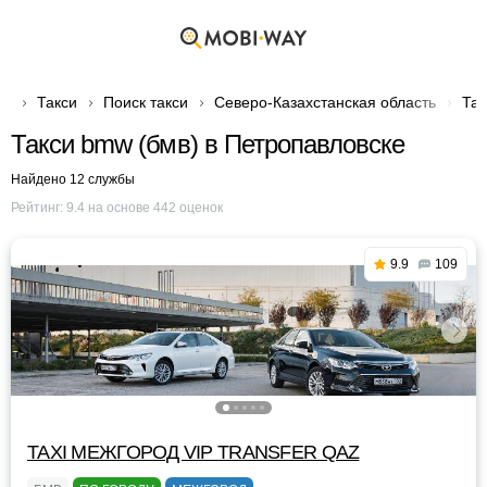
Такси
Поиск такси
Северо-Казахстанская область
Так
Такси bmw (бмв) в Петропавловске
Найдено 12 службы
Рейтинг:
9.4
на основе
442
оценок
9.9
109
TAXI МЕЖГОРОД VIP TRANSFER QАZ