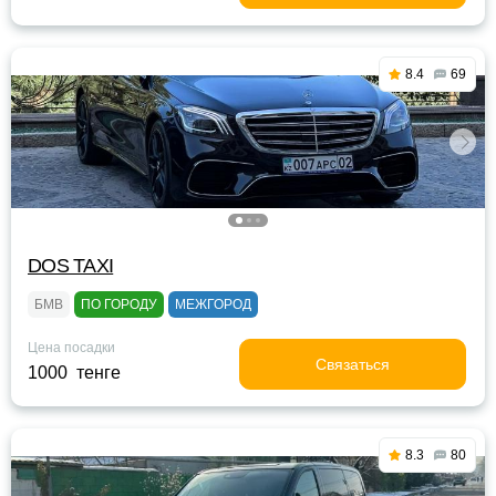
8.4
69
DOS TAXI
БМВ
ПО ГОРОДУ
МЕЖГОРОД
Цена посадки
Связаться
1000 тенге
8.3
80