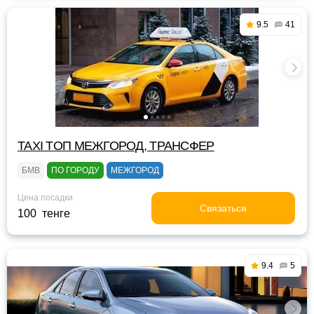
9.5
41
TAXI TOП МЕЖГОРОД, ТРАНСФЕР
БМВ
ПО ГОРОДУ
МЕЖГОРОД
Цена посадки
Связаться
100 тенге
9.4
5