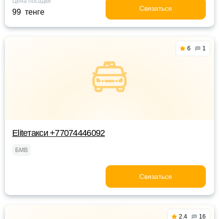
Цена посадки
Связаться
99 тенге
6
1
Eliteтакси +77074446092
БМВ
Связаться
2.4
16