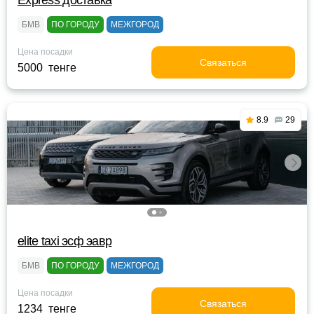
Express доставка
БМВ
ПО ГОРОДУ
МЕЖГОРОД
Цена посадки
Связаться
5000 тенге
8.9
29
elite taxi эсф эавр
БМВ
ПО ГОРОДУ
МЕЖГОРОД
Цена посадки
Связаться
1234 тенге