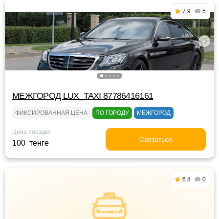
7.9
5
МЕЖГОРОД LUX_TAXI 87786416161
ФИКСИРОВАННАЯ ЦЕНА
ПО ГОРОДУ
МЕЖГОРОД
Цена посадки
Связаться
100 тенге
6.8
0