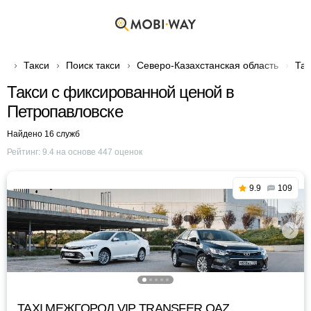
Такси
Поиск такси
Северо-Казахстанская область
Так
Такси с фиксированной ценой в
Петропавловске
Найдено 16 служб
Рейтинг:
9.4
на основе
447
оценок
9.9
109
TAXI МЕЖГОРОД VIP TRANSFER QАZ