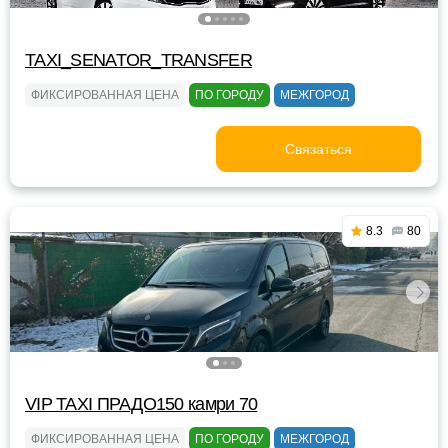
TAXI_SENATOR_TRANSFER
ФИКСИРОВАННАЯ ЦЕНА
ПО ГОРОДУ
МЕЖГОРОД
Связаться
8.3
80
VIP TAXI ПРАДО150 камри 70
ФИКСИРОВАННАЯ ЦЕНА
ПО ГОРОДУ
МЕЖГОРОД