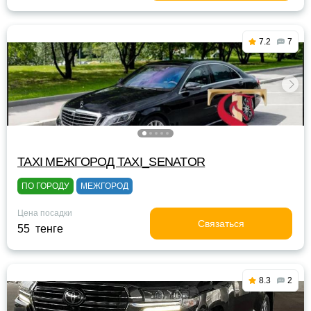
7.2
7
TAXI МЕЖГОРОД TAXI_SENATOR
ПО ГОРОДУ
МЕЖГОРОД
Цена посадки
Связаться
55 тенге
8.3
2