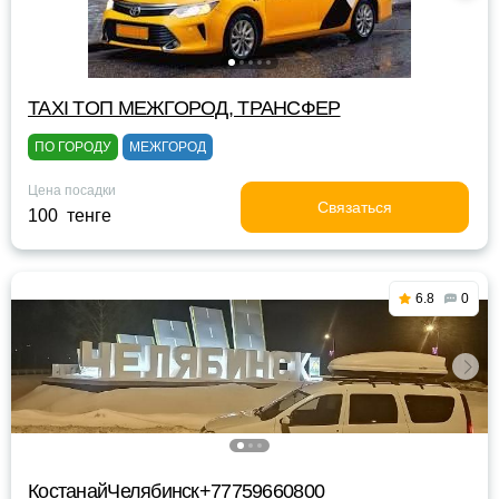
TAXI TOП МЕЖГОРОД, ТРАНСФЕР
ПО ГОРОДУ
МЕЖГОРОД
Цена посадки
Связаться
100 тенге
6.8
0
КостанайЧелябинск+77759660800