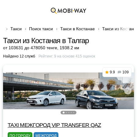
Такси
Поиск такси
Такси в Костанае
Такси из Костана
Такси из Костаная в Талгар
от 103631 до 478050 тенге
,
1938.2 км
Найдено 12 служб
Рейтинг:
9
на основе
415
оценок
9.9
109
TAXI МЕЖГОРОД VIP TRANSFER QАZ
ПО ГОРОДУ
МЕЖГОРОД