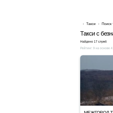
Такси
Поиск 
Такси с без
Найдено 17 служб
Рейтинг:
9
на основе
4
МЕЖГОРОД TA