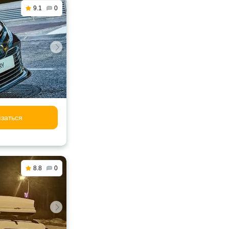
9.1
0
заться
8.8
0