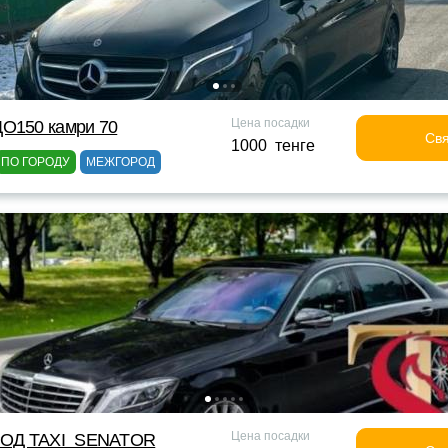
Цена посадки
ДО150 камри 70
Свя
1000 тенге
ПО ГОРОДУ
МЕЖГОРОД
Цена посадки
ОД TAXI_SENATOR