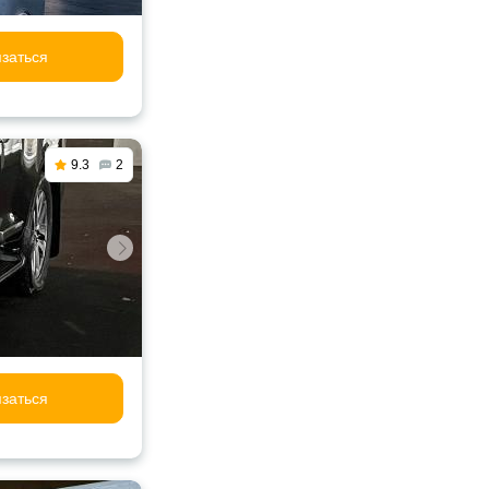
заться
9.3
2
заться