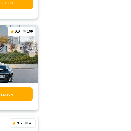
заться
9.9
109
заться
9.5
41