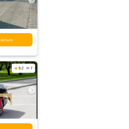
заться
8.2
7