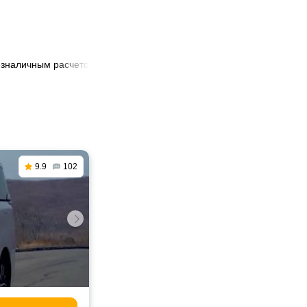
безналичным расчетом в Костанае
9.9
102