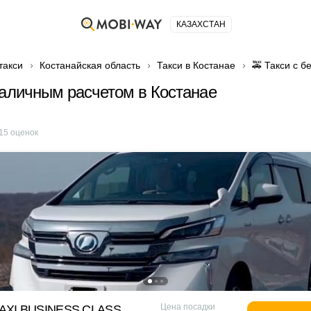
КАЗАХСТАН
такси
Костанайская область
Такси в Костанае
🚕 Такси с 
наличным расчетом в Костанае
15
оценок
Цена посадки
XI BUSINESS CLASS