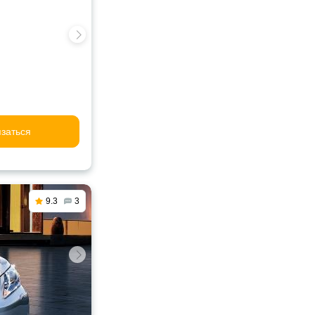
заться
9.3
3