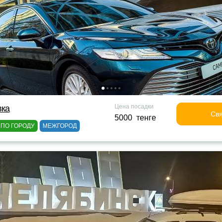
Цена посадки
вка
Свя
5000 тенге
ПО ГОРОДУ
МЕЖГОРОД