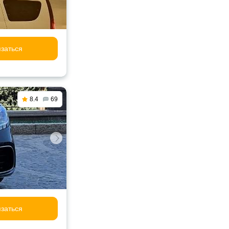
заться
8.4
69
заться