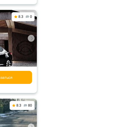
8.3
0
заться
8.3
80