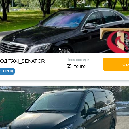
Цена посадки
ОД TAXI_SENATOR
Свя
55 тенге
ЖГОРОД