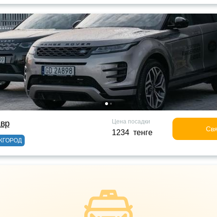
Цена посадки
авр
Свя
1234 тенге
ЖГОРОД