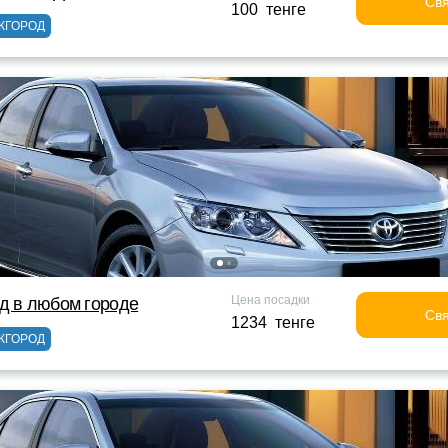
Свя
100 тенге
ЖГОРОД
Цена посадки
д в любом городе
Свя
1234 тенге
ЖГОРОД