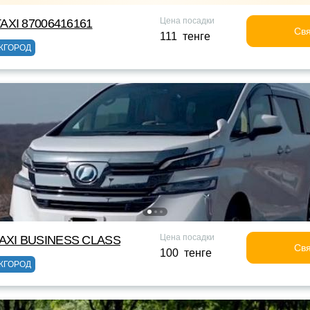
Цена посадки
AXI 87006416161
Свя
111 тенге
ЖГОРОД
Цена посадки
XI BUSINESS CLASS
Свя
100 тенге
ЖГОРОД