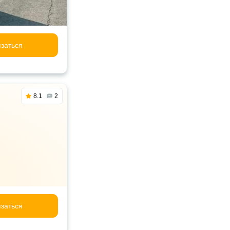
заться
8.1
2
заться