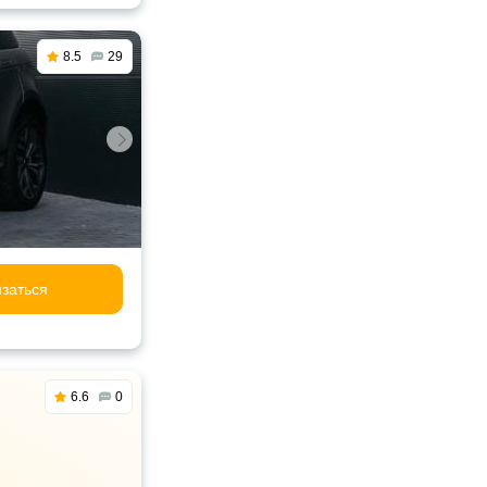
8.5
29
заться
6.6
0