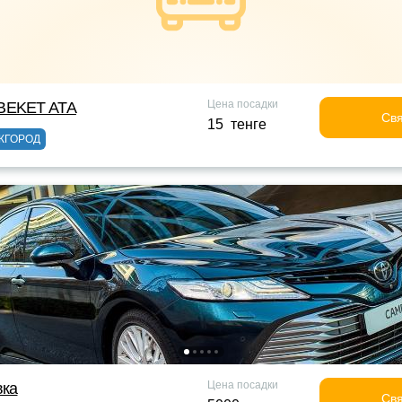
Цена посадки
BEKET ATA
Свя
15 тенге
ЖГОРОД
Цена посадки
вка
Свя