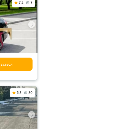
7.2
7
заться
6.3
80