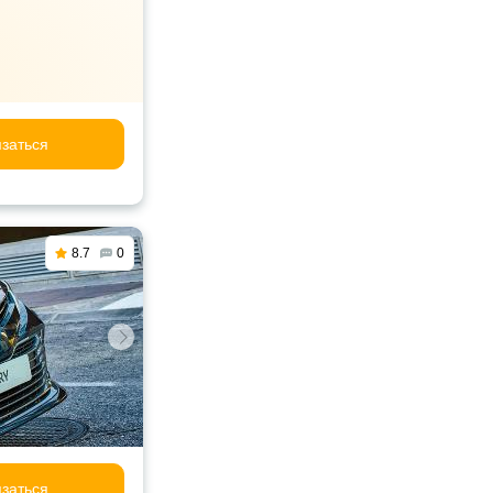
заться
8.7
0
заться