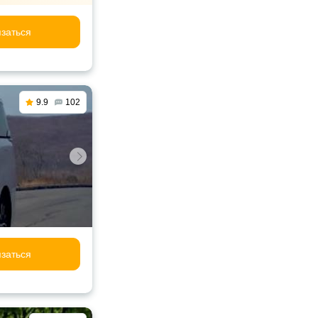
заться
9.9
102
заться