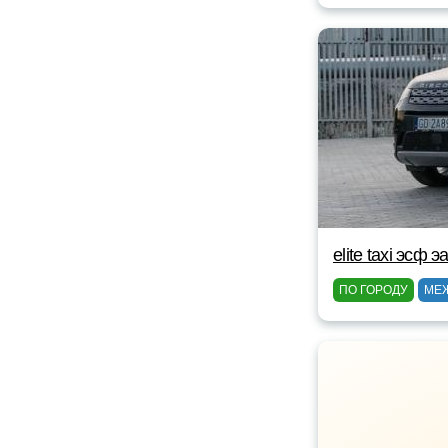
elite taxi эсф э
ПО ГОРОДУ
МЕ