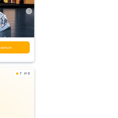
заться
7
0