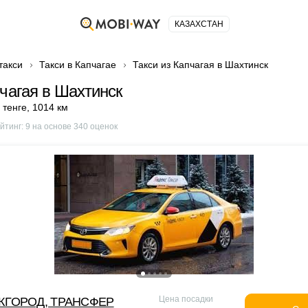
КАЗАХСТАН
такси
Такси в Капчагае
Такси из Капчагая в Шахтинск
пчагая в Шахтинск
 тенге
,
1014 км
йтинг:
9
на основе
340
оценок
Цена посадки
ЖГОРОД, ТРАНСФЕР