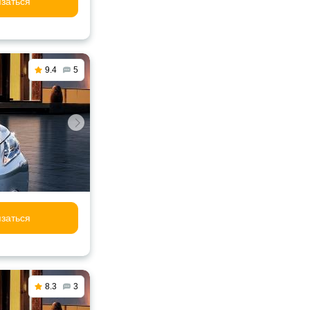
заться
9.4
5
заться
8.3
3