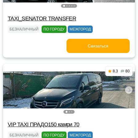
TAXI_SENATOR TRANSFER
БЕЗНАЛИЧНЫЙ
ПО ГОРОДУ
МЕЖГОРОД
Связаться
8.3
80
VIP TAXI ПРАДО150 камри 70
БЕЗНАЛИЧНЫЙ
ПО ГОРОДУ
МЕЖГОРОД