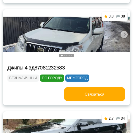
3.8
38
Джипы 4 вд87081232583
БЕЗНАЛИЧНЫЙ
ПО ГОРОДУ
МЕЖГОРОД
Связаться
2.7
34