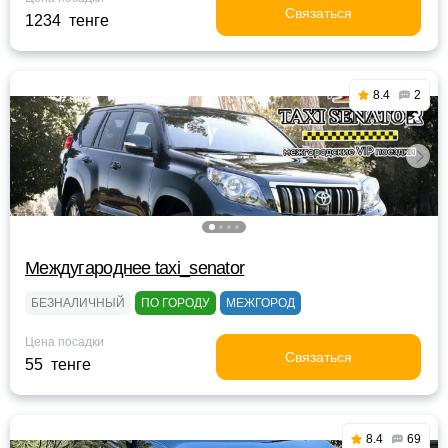
Связаться
1234 тенге
8.4
2
Междугароднее taxi_senator
БЕЗНАЛИЧНЫЙ
ПО ГОРОДУ
МЕЖГОРОД
Цена посадки
Связаться
55 тенге
8.4
69