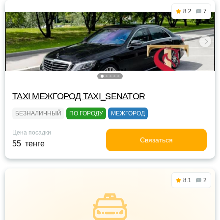
8.2
7
TAXI МЕЖГОРОД TAXI_SENATOR
БЕЗНАЛИЧНЫЙ
ПО ГОРОДУ
МЕЖГОРОД
Цена посадки
Связаться
55 тенге
8.1
2