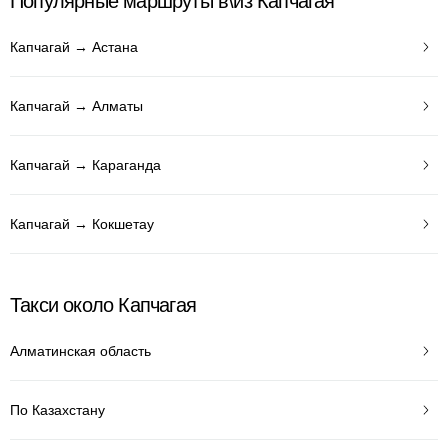
Популярные маршруты в\из Капчагая
Капчагай → Астана
Капчагай → Алматы
Капчагай → Караганда
Капчагай → Кокшетау
Такси около Капчагая
Алматинская область
По Казахстану