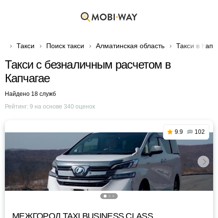
Такси
Поиск такси
Алматинская область
Такси в Капч
Такси с безналичным расчетом в
Капчагае
Найдено 18 служб
Рейтинг:
9
на основе
340
оценок
9.9
102
МЕЖГОРОД TAXI BUSINESS CLASS