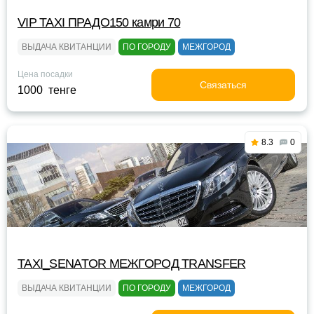
VIP TAXI ПРАДО150 камри 70
ВЫДАЧА КВИТАНЦИИ
ПО ГОРОДУ
МЕЖГОРОД
Цена посадки
Связаться
1000 тенге
8.3
0
TAXI_SENATOR МЕЖГОРОД TRANSFER
ВЫДАЧА КВИТАНЦИИ
ПО ГОРОДУ
МЕЖГОРОД