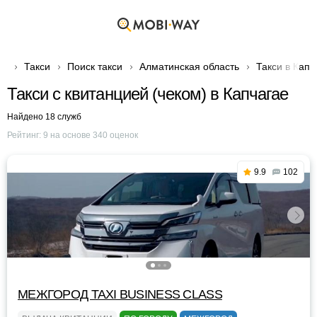
Такси
Поиск такси
Алматинская область
Такси в Капч
Такси с квитанцией (чеком) в Капчагае
Найдено 18 служб
Рейтинг:
9
на основе
340
оценок
9.9
102
МЕЖГОРОД TAXI BUSINESS CLASS