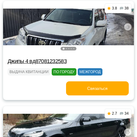
3.8
38
Джипы 4 вд87081232583
ВЫДАЧА КВИТАНЦИИ
ПО ГОРОДУ
МЕЖГОРОД
Связаться
2.7
34