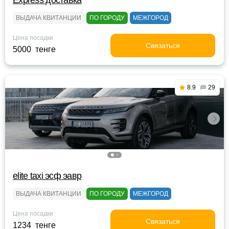
Express доставка
ВЫДАЧА КВИТАНЦИИ
ПО ГОРОДУ
МЕЖГОРОД
Цена посадки
Связаться
5000 тенге
8.9
29
elite taxi эсф эавр
ВЫДАЧА КВИТАНЦИИ
ПО ГОРОДУ
МЕЖГОРОД
Цена посадки
Связаться
1234 тенге