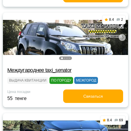
8.4
2
Междугароднее taxi_senator
ВЫДАЧА КВИТАНЦИИ
ПО ГОРОДУ
МЕЖГОРОД
Цена посадки
Связаться
55 тенге
8.4
69