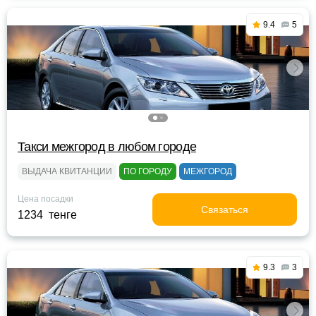
9.4
5
Такси межгород в любом городе
ВЫДАЧА КВИТАНЦИИ
ПО ГОРОДУ
МЕЖГОРОД
Цена посадки
Связаться
1234 тенге
9.3
3