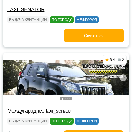
TAXI_SENATOR
ВЫДАЧА КВИТАНЦИИ
ПО ГОРОДУ
МЕЖГОРОД
Связаться
8.4
2
Междугароднее taxi_senator
ВЫДАЧА КВИТАНЦИИ
ПО ГОРОДУ
МЕЖГОРОД