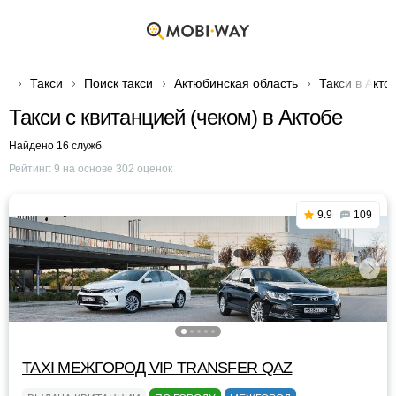
Такси
Поиск такси
Актюбинская область
Такси в Акто
Такси с квитанцией (чеком) в Актобе
Найдено 16 служб
Рейтинг:
9
на основе
302
оценок
9.9
109
TAXI МЕЖГОРОД VIP TRANSFER QАZ