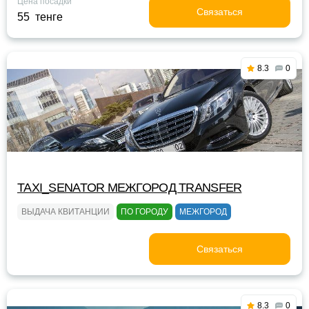
Цена посадки
Связаться
55 тенге
8.3
0
TAXI_SENATOR МЕЖГОРОД TRANSFER
ВЫДАЧА КВИТАНЦИИ
ПО ГОРОДУ
МЕЖГОРОД
Связаться
8.3
0