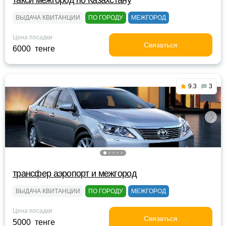
такси межгород по Казахстану
ВЫДАЧА КВИТАНЦИИ
ПО ГОРОДУ
МЕЖГОРОД
Цена посадки
Связаться
6000 тенге
9.3
3
трансфер аэропорт и межгород
ВЫДАЧА КВИТАНЦИИ
ПО ГОРОДУ
МЕЖГОРОД
Цена посадки
Связаться
5000 тенге