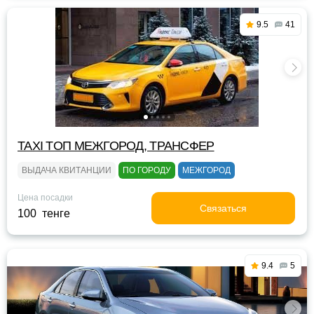
9.5
41
TAXI TOП МЕЖГОРОД, ТРАНСФЕР
ВЫДАЧА КВИТАНЦИИ
ПО ГОРОДУ
МЕЖГОРОД
Цена посадки
Связаться
100 тенге
9.4
5