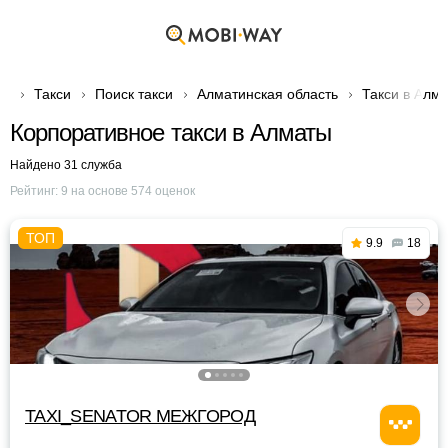
Такси
Поиск такси
Алматинская область
Такси в Алм
Корпоративное такси в Алматы
Найдено 31 служба
Рейтинг:
9
на основе
574
оценок
9.9
18
TAXI_SENATOR МЕЖГОРОД