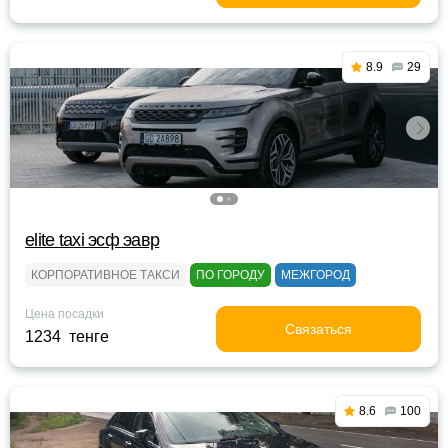
8.9
29
elite taxi эсф эавр
КОРПОРАТИВНОЕ ТАКСИ
ПО ГОРОДУ
МЕЖГОРОД
Цена посадки
Связаться
1234 тенге
8.6
100