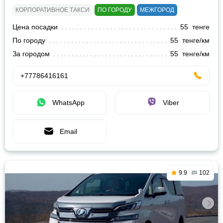
КОРПОРАТИВНОЕ ТАКСИ
ПО ГОРОДУ
МЕЖГОРОД
Цена посадки
55 тенге
По городу
55 тенге/км
За городом
55 тенге/км
+77786416161
WhatsApp
Viber
Email
9.9
102