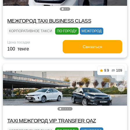
МЕЖГОРОД TAXI BUSINESS CLASS
КОРПОРАТИВНОЕ ТАКСИ
ПО ГОРОДУ
МЕЖГОРОД
Цена посадки
Связаться
100 тенге
9.9
109
TAXI МЕЖГОРОД VIP TRANSFER QАZ