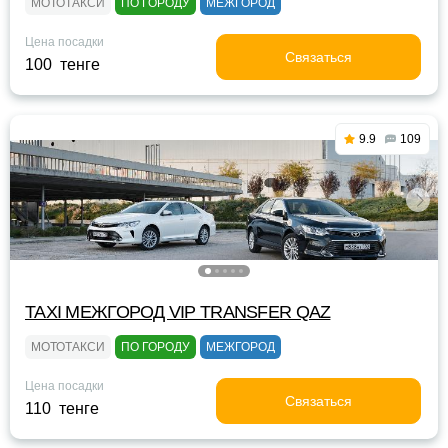
МОТОТАКСИ
ПО ГОРОДУ
МЕЖГОРОД
Цена посадки
Связаться
100 тенге
9.9
109
TAXI МЕЖГОРОД VIP TRANSFER QАZ
МОТОТАКСИ
ПО ГОРОДУ
МЕЖГОРОД
Цена посадки
Связаться
110 тенге