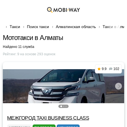
Такси
Поиск такси
Алматинская область
Такси в Алм
Мототакси в Алматы
Найдено 11 служба
Рейтинг:
9
на основе
293
оценок
9.9
102
МЕЖГОРОД TAXI BUSINESS CLASS