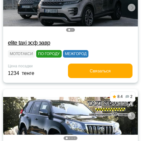
elite taxi эсф эавр
МОТОТАКСИ
ПО ГОРОДУ
МЕЖГОРОД
Цена посадки
Связаться
1234 тенге
8.4
2