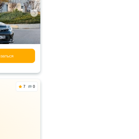
заться
7
0