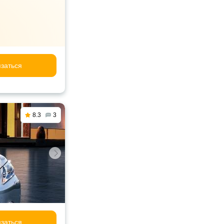
заться
8.3
3
заться