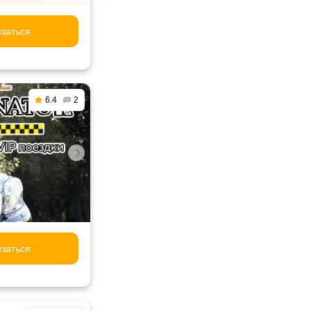
заться
6.4
2
заться