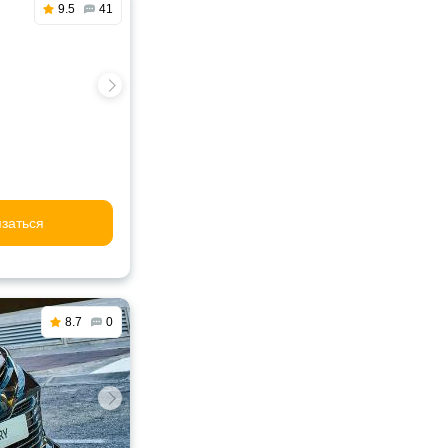
9.5
41
заться
8.7
0