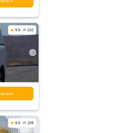
заться
9.9
102
заться
9.9
109