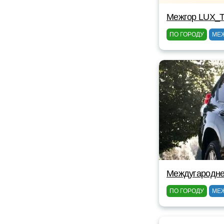
Межгор LUX_T
ПО ГОРОДУ
МЕ
Междугароднее
ПО ГОРОДУ
МЕ