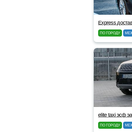
Express доста
ПО ГОРОДУ
МЕ
elite taxi эсф э
ПО ГОРОДУ
МЕ