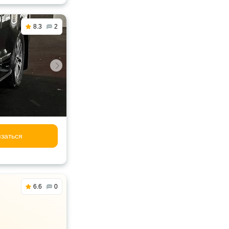
8.3
2
заться
6.6
0