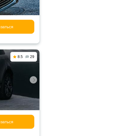
заться
8.5
29
заться