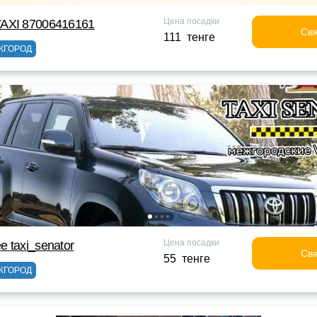
Цена посадки
AXI 87006416161
Свя
111 тенге
ЖГОРОД
Цена посадки
 taxi_senator
Свя
55 тенге
ЖГОРОД