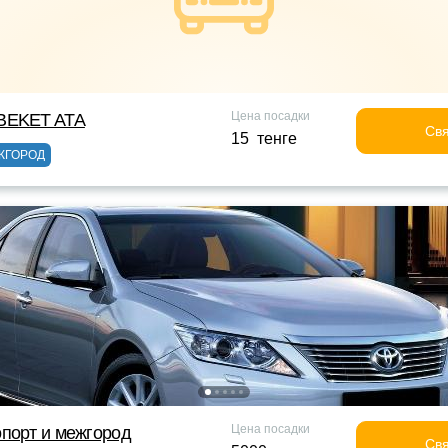
Цена посадки
BEKET ATA
Свя
15 тенге
ЖГОРОД
Цена посадки
порт и межгород
Свя