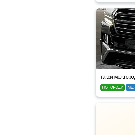
такси межгоро
ПО ГОРОДУ
МЕ