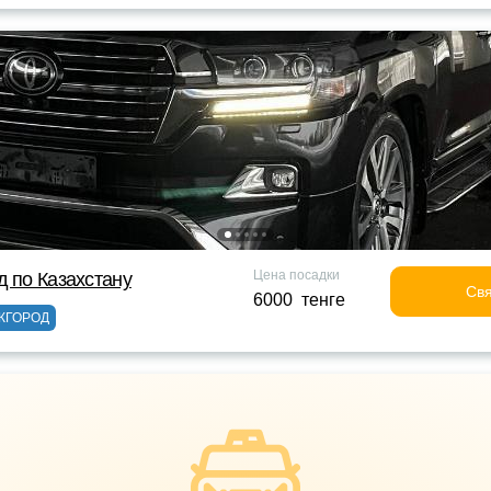
Цена посадки
д по Казахстану
Свя
6000 тенге
ЖГОРОД