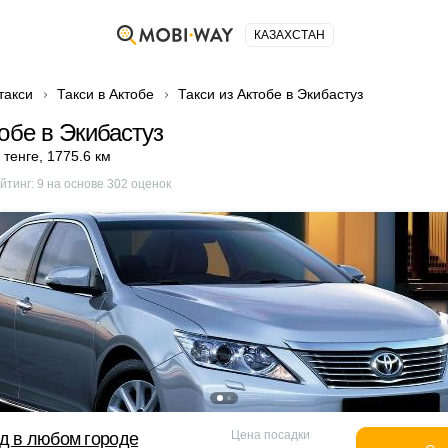
КАЗАХСТАН
такси
Такси в Актобе
Такси из Актобе в Экибастуз
тобе в Экибастуз
 тенге
,
1775.6 км
йтинг:
9
на основе
302
оценок
Цена посадки
д в любом городе