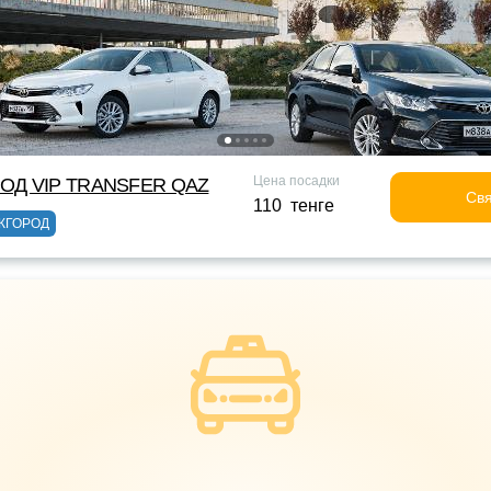
Цена посадки
ОД VIP TRANSFER QАZ
Свя
110 тенге
ЖГОРОД