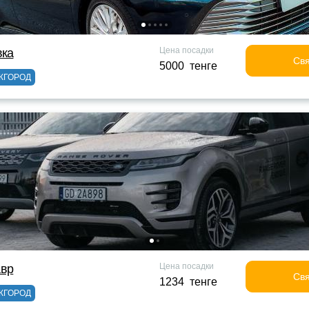
Цена посадки
вка
Свя
5000 тенге
ЖГОРОД
Цена посадки
авр
Свя
1234 тенге
ЖГОРОД