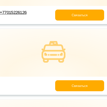
 +77015226126
Связаться
Связаться