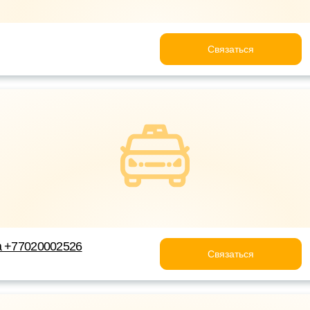
Связаться
а +77020002526
Связаться