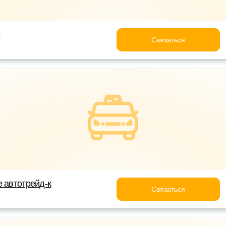
e
Связаться
е автотрейд-к
Связаться