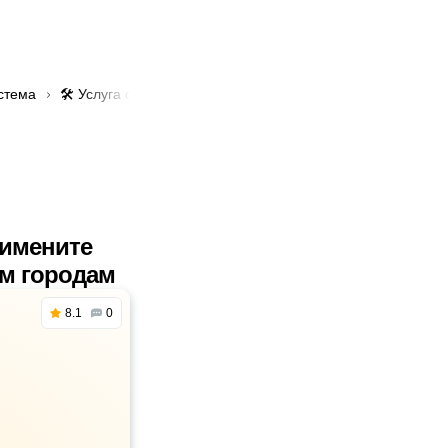
стема
🛠️ Услуга сварка глушителей в Алматы
римените
им городам
8.1
0