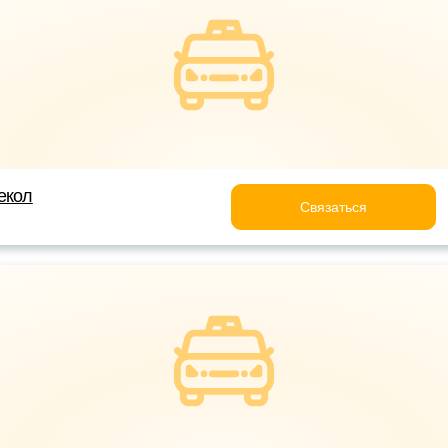
екол
Связаться