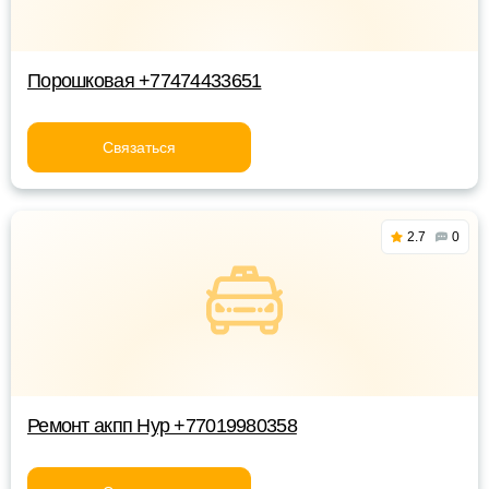
Порошковая +77474433651
Связаться
2.7
0
Ремонт акпп Нур +77019980358