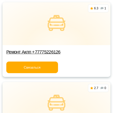
6.3
1
Ремонт Акпп +77775226126
Связаться
2.7
0