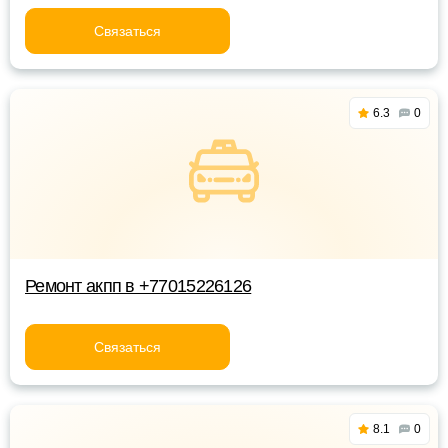
Связаться
6.3
0
Ремонт акпп в +77015226126
Связаться
8.1
0