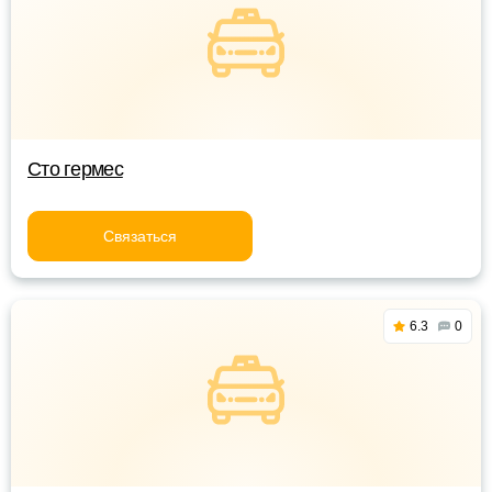
Сто гермес
Связаться
6.3
0