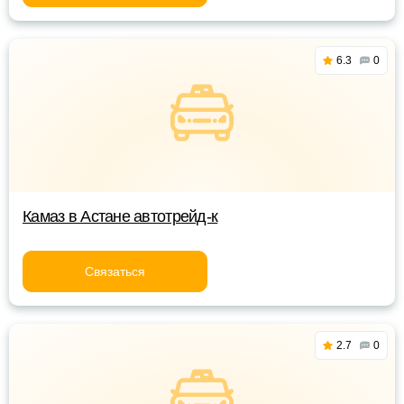
6.3
0
Камаз в Астане автотрейд-к
Связаться
2.7
0