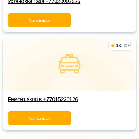
Установка Газа +77020002526
Связаться
6.3
0
Ремонт акпп в +77015226126
Связаться