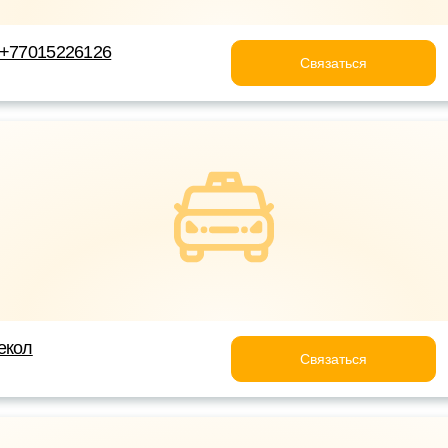
 +77015226126
Связаться
екол
Связаться