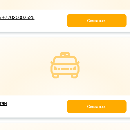
а +77020002526
Связаться
тан
Связаться