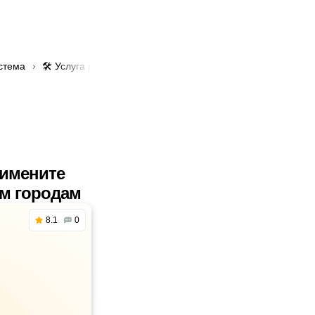
стема
🛠️ Услуга ремонт кронштейна глушителя в Алматы
римените
им городам
8.1
0