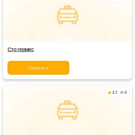
Сто гермес
Связаться
2.7
0