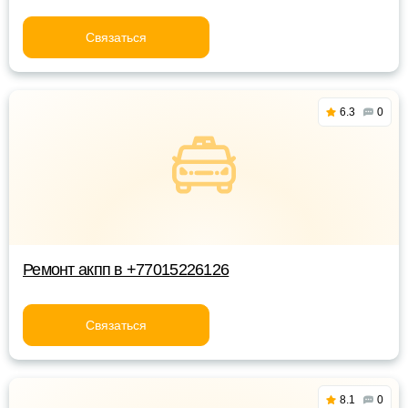
Связаться
6.3
0
Ремонт акпп в +77015226126
Связаться
8.1
0