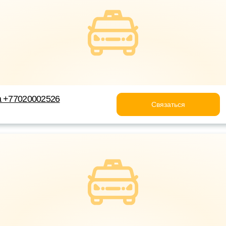
а +77020002526
Связаться