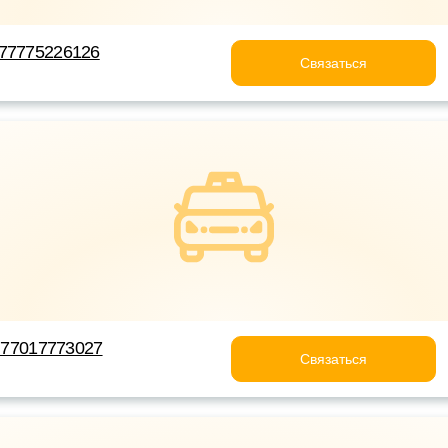
+77775226126
Связаться
 +77017773027
Связаться