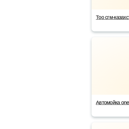
Тоо сгм-казахс
Автомойка on