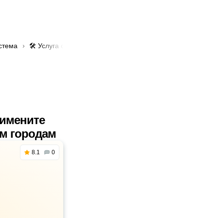
стема
🛠️ Услуга сварка выпускных коллекторов в Алматы
римените
им городам
8.1
0