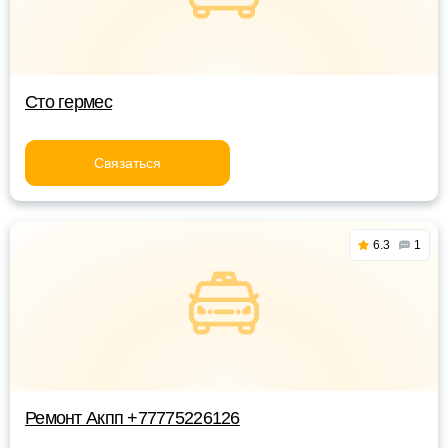
Сто гермес
Связаться
6.3
1
Ремонт Акпп +77775226126