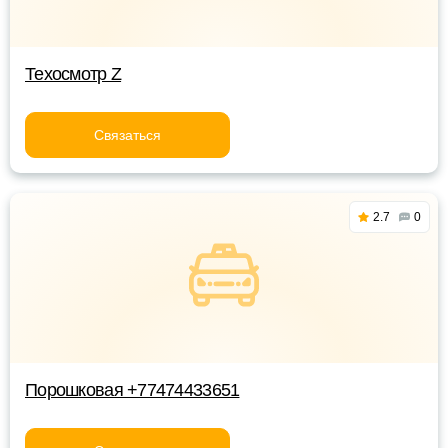
Техосмотр Z
Связаться
2.7
0
Порошковая +77474433651