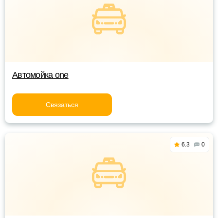
Автомойка one
Связаться
6.3
0