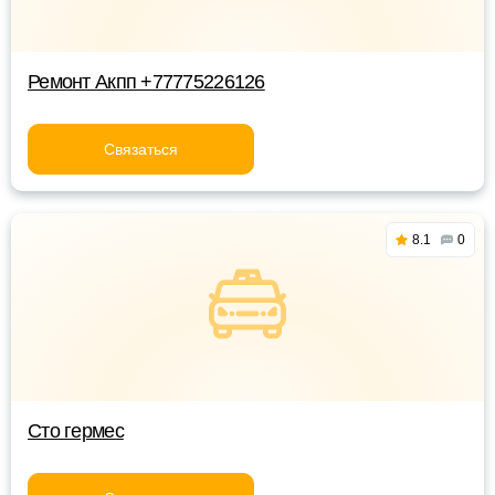
Ремонт Акпп +77775226126
Связаться
8.1
0
Сто гермес