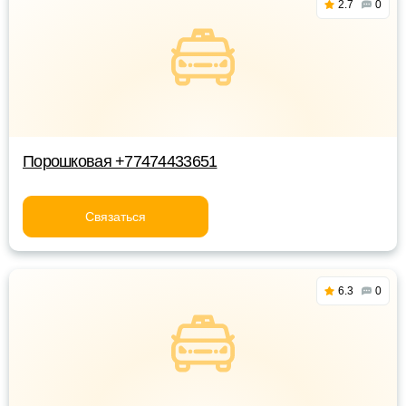
2.7
0
Порошковая +77474433651
Связаться
6.3
0