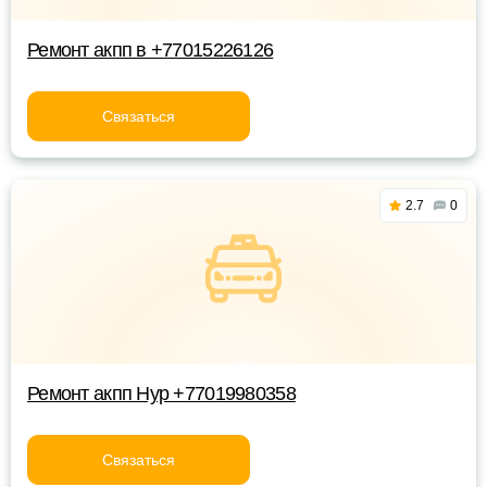
Ремонт акпп в +77015226126
Связаться
2.7
0
Ремонт акпп Нур +77019980358
Связаться